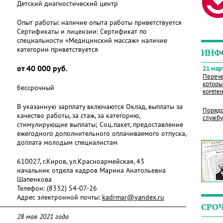
Детский диагностический центр
Опыт работы:
наличие опыта работы приветствуется
Сертификаты и лицензии:
Сертификат по
специальности «Медицинский массаж» наличие
категории приветствуется
ИНФ
от 40 000 руб.
21 март
Перече
которы
бессрочный
компен
В указанную зарплату включаются Оклад, выплаты за
Порядо
качество работы, за стаж, за категорию,
службу
стимулирующие выплаты; Соц.пакет, предоставление
ежегодного дополнительного оплачиваемого отпуска,
доплата молодым специалистам
610027, г.Киров, ул.Красноармейская, 43
начальник отдела кадров Марина Анатольевна
Шапенкова
Телефон:
(8332) 54-07-26
Адрес электронной почты:
kadrmar@yandex.ru
СРО
28 мая 2021 года