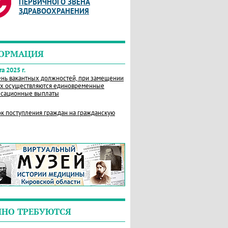
ПЕРВИЧНОГО ЗВЕНА
ЗДРАВООХРАНЕНИЯ
ОРМАЦИЯ
а 2025 г.
нь вакантных должностей, при замещении
х осуществляются единовременные
сационные выплаты
к поступления граждан на гражданскую
ЧНО ТРЕБУЮТСЯ