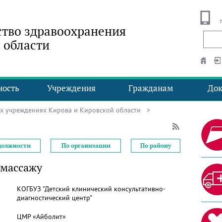
тво здравоохранения
 области
ность
Учреждения
Гражданам
До
ых учреждениях Кирова и Кировской области
>
должности
По организации
По району
 массажу
КОГБУЗ "Детский клинический консультативно-
диагностический центр"
ЦМР «Айболит»