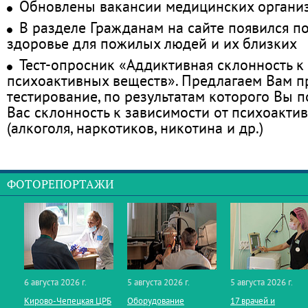
Обновлены вакансии медицинских органи
В разделе Гражданам на сайте появился п
здоровье для пожилых людей и их близких
Тест-опросник «Аддиктивная склонность к
психоактивных веществ». Предлагаем Вам 
тестирование, по результатам которого Вы по
Вас склонность к зависимости от психоакти
(алкоголя, наркотиков, никотина и др.)
ФОТОРЕПОРТАЖИ
6 августа 2026 г.
5 августа 2026 г.
5 августа 2026 г.
Кирово‑Чепецкая ЦРБ
Оборудование
17 врачей и