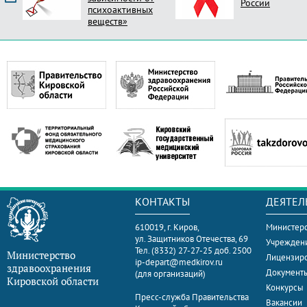
России
психоактивных
веществ»
КОНТАКТЫ
ДЕЯТЕЛ
610019, г. Киров,
Министерс
ул. Защитников Отечества, 69
Учрежден
Тел. (8332) 27-27-25 доб. 2500
Министерство
Лицензир
ip-depart@medkirov.ru
здравоохранения
Документ
(для организаций)
Кировской области
Конкурсы
Пресс-служба Правительства
Вакансии