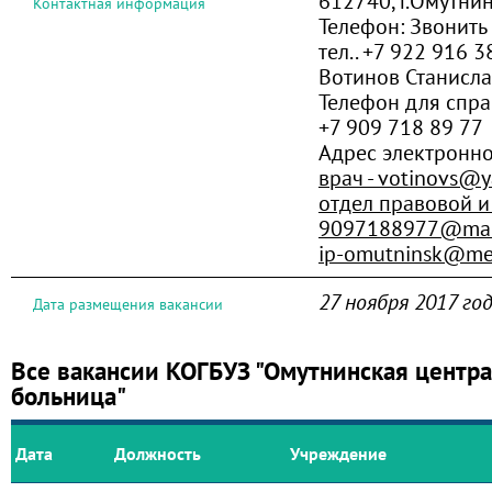
612740, г.Омутнин
Контактная информация
Телефон:
Звонить
тел.. +7 922 916 
Вотинов Станисла
Телефон для справ
+7 909 718 89 77
Адрес электронн
врач - votinovs@y
отдел правовой и
9097188977@mai
ip-omutninsk@med
27 ноября 2017 го
Дата размещения вакансии
Все вакансии КОГБУЗ "Омутнинская центр
больница"
Дата
Должность
Учреждение