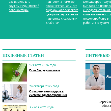
расширила штат
нацпроекта помогло
фельдшеров получ
службы медицинской
врачам Регионального
выплаты по нацпро
реабилитации
эндокринологического
«Продолжительная
центра вернуть зрение
активная жизнь» пр
пациентке с сахарным
трудоустройстве в
диабетом
районы в текущем 
ПОЛЕЗНЫЕ СТАТЬИ
ИНТЕРВЬЮ
17 марта 2026 года
Если Вас укусил клещ
Ра
24 октября 2025 года
О закреплении кадров в
системе здравоохранения
Сергей 
област
3 июля 2025 года