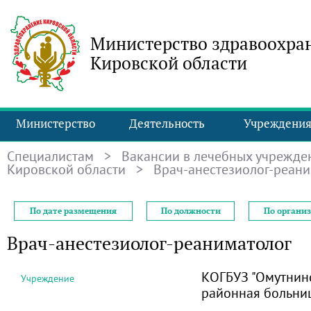
Министерство здравоохра
Кировской области
Министерство
Деятельность
Учреждени
Специалистам
>
Вакансии в лечебных учрежде
Кировской области
> Врач-анестезиолог-реани
По дате размещения
По должности
По органи
Врач-анестезиолог-реаниматолог
КОГБУЗ "Омутнин
Учреждение
районная больни