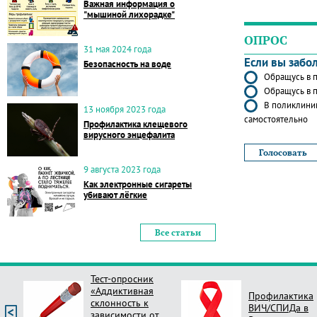
Важная информация о
"мышиной лихорадке"
ОПРОС
31 мая 2024 года
Если вы забо
Безопасность на воде
Обращусь в п
Обращусь в п
В поликлиник
13 ноября 2023 года
самостоятельно
Профилактика клещевого
вирусного энцефалита
9 августа 2023 года
Как электронные сигареты
убивают лёгкие
Все статьи
Тест-опросник
«Аддиктивная
Профилактика
склонность к
ВИЧ/СПИДа в
зависимости от