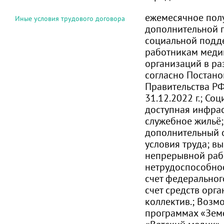
ежемесячное пол
Иные условия трудового договора
дополнительной 
социальной подд
работникам меди
организаций в ра
согласно Постан
Правительства Р
31.12.2022 г.; Со
доступная инфрас
служебное жильё;
дополнительный о
условия труда; вы
непрерывной рабо
нетрудоспособнос
счет федеральног
счет средств орг
коллектив.; Возм
программах «Земс