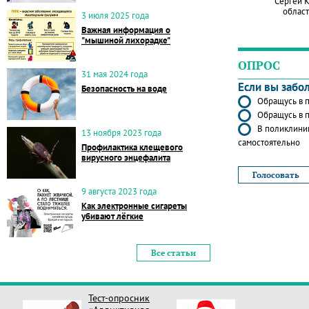
Сергей 
област
3 июля 2025 года
Важная информация о
"мышиной лихорадке"
ОПРОС
31 мая 2024 года
Если вы забо
Безопасность на воде
Обращусь в п
Обращусь в п
В поликлиник
13 ноября 2023 года
самостоятельно
Профилактика клещевого
вирусного энцефалита
9 августа 2023 года
Как электронные сигареты
убивают лёгкие
Все статьи
Тест-опросник