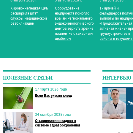
6 августа 2026 г.
5 августа 2026 г.
5 августа 2026 г.
Кирово‑Чепецкая ЦРБ
Оборудование
17 врачей и
расширила штат
нацпроекта помогло
фельдшеров получ
службы медицинской
врачам Регионального
выплаты по нацпро
реабилитации
эндокринологического
«Продолжительная
центра вернуть зрение
активная жизнь» пр
пациентке с сахарным
трудоустройстве в
диабетом
районы в текущем 
ПОЛЕЗНЫЕ СТАТЬИ
ИНТЕРВЬЮ
17 марта 2026 года
Если Вас укусил клещ
Ра
24 октября 2025 года
О закреплении кадров в
системе здравоохранения