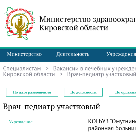
Министерство здравоохра
Кировской области
Министерство
Деятельность
Учреждени
Специалистам
>
Вакансии в лечебных учрежде
Кировской области
> Врач-педиатр участковы
По дате размещения
По должности
По органи
Врач-педиатр участковый
КОГБУЗ "Омутнин
Учреждение
районная больни