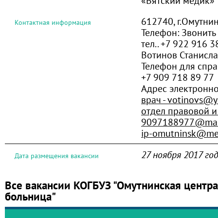
«Вятский медик»
612740, г.Омутнин
Контактная информация
Телефон:
Звонить
тел.. +7 922 916 
Вотинов Станисла
Телефон для справ
+7 909 718 89 77
Адрес электронн
врач - votinovs@y
отдел правовой и
9097188977@mai
ip-omutninsk@med
27 ноября 2017 го
Дата размещения вакансии
Все вакансии КОГБУЗ "Омутнинская центр
больница"