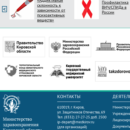
«Аддиктивная
Профилактика
склонность к
ВИЧ/СПИДа в
зависимости от
России
психоактивных
веществ»
КОНТАКТЫ
ДЕЯТЕЛ
610019, г. Киров,
Министерс
ул. Защитников Отечества, 69
Учрежден
Тел. (8332) 27-27-25 доб. 2500
Министерство
Лицензир
ip-depart@medkirov.ru
здравоохранения
Документ
(для организаций)