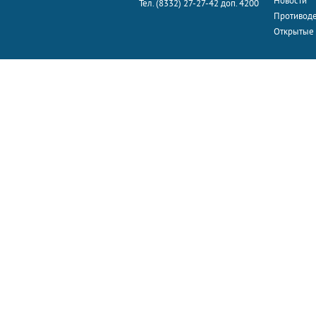
Новости
Тел. (8332) 27-27-42 доп. 4200
Противоде
Открытые