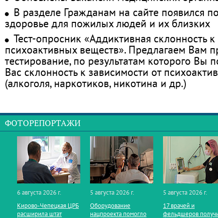
В разделе Гражданам на сайте появился п
здоровье для пожилых людей и их близких
Тест-опросник «Аддиктивная склонность к
психоактивных веществ». Предлагаем Вам 
тестирование, по результатам которого Вы по
Вас склонность к зависимости от психоакти
(алкоголя, наркотиков, никотина и др.)
ФОТОРЕПОРТАЖИ
6 августа 2026 г.
5 августа 2026 г.
5 августа 2026 г.
Кирово‑Чепецкая ЦРБ
Оборудование
17 врачей и
расширила штат
нацпроекта помогло
фельдшеров получ