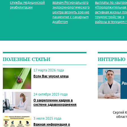
службы медицинской
врачам Регионального
выплаты по нацпро
реабилитации
эндокринологического
«Продолжительная
центра вернуть зрение
активная жизнь» пр
пациентке с сахарным
трудоустройстве в
диабетом
районы в текущем 
ПОЛЕЗНЫЕ СТАТЬИ
ИНТЕРВЬЮ
17 марта 2026 года
Если Вас укусил клещ
Ра
24 октября 2025 года
О закреплении кадров в
системе здравоохранения
Сергей 
област
3 июля 2025 года
Важная информация о