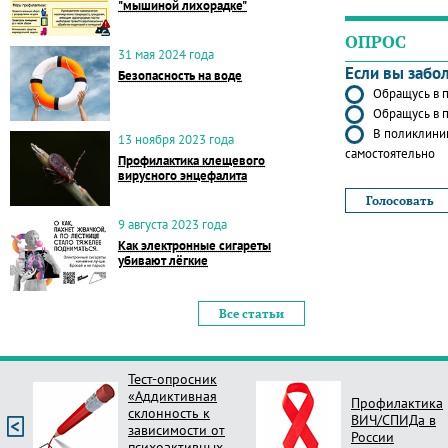
"мышиной лихорадке"
ОПРОС
31 мая 2024 года
Если вы забо
Безопасность на воде
Обращусь в п
Обращусь в п
В поликлиник
13 ноября 2023 года
самостоятельно
Профилактика клещевого
вирусного энцефалита
9 августа 2023 года
Как электронные сигареты
убивают лёгкие
Все статьи
Тест-опросник
«Аддиктивная
Профилактика
склонность к
ВИЧ/СПИДа в
зависимости от
России
психоактивных