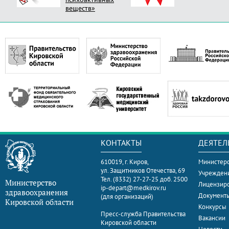
веществ»
КОНТАКТЫ
ДЕЯТЕЛ
610019, г. Киров,
Министерс
ул. Защитников Отечества, 69
Учрежден
Тел. (8332) 27-27-25 доб. 2500
Министерство
Лицензир
ip-depart@medkirov.ru
здравоохранения
Документ
(для организаций)
Кировской области
Конкурсы
Пресс-служба Правительства
Вакансии
Кировской области