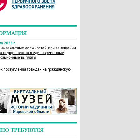
ПЕРВИЧНОГО ЗВЕНА
ЗДРАВООХРАНЕНИЯ
ОРМАЦИЯ
а 2025 г.
нь вакантных должностей, при замещении
х осуществляются единовременные
сационные выплаты
к поступления граждан на гражданскую
ЧНО ТРЕБУЮТСЯ