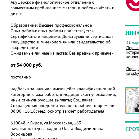
Акушерское физиологическое отделение с
совместным пребыванием матери и ребенка «Мать и
дитя»
Образование:
Высшее профессиональное
Опыт работы:
опыт работы приветствуется
ИНФ
Сертификаты и лицензии:
Действующий сертификат
«Акушерство и гинекология» или свидетельство об
21 март
аккредитации
Перече
которы
Ожидаемые личные качества:
Без вредных привычек
компен
от 34 000 руб.
Порядо
службу
постоянно
надбавка за наличие имеющейся квалификационной
категории, стажа работы в медицинском учреждении,
иные стимулирующие выплаты; Соц.пакет;
Сокращенная продолжительность рабочего времени
08:00 - 16.18; мед. осмотр за счет работодателя
610048, г.Киров, ул.Московская, 163
начальник отдела кадров Ольга Владимировна
СРО
Воронцова