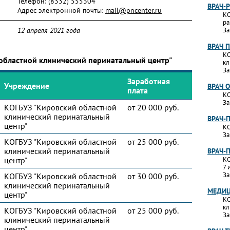
Телефон:
(8332) 555304
ВРАЧ-
Адрес электронной почты:
mail@pncenter.ru
КО
ра
12 апреля 2021 года
За
ВРАЧ 
КО
 областной клинический перинатальный центр"
кл
За
Заработная
Учреждение
ВРАЧ 
плата
КО
За
КОГБУЗ "Кировский областной
от 20 000 руб.
клинический перинатальный
ВРАЧ-
центр"
КО
За
КОГБУЗ "Кировский областной
от 25 000 руб.
клинический перинатальный
ВРАЧ-
центр"
КО
7 
За
КОГБУЗ "Кировский областной
от 30 000 руб.
клинический перинатальный
МЕДИЦ
центр"
КО
кл
КОГБУЗ "Кировский областной
от 25 000 руб.
За
клинический перинатальный
центр"