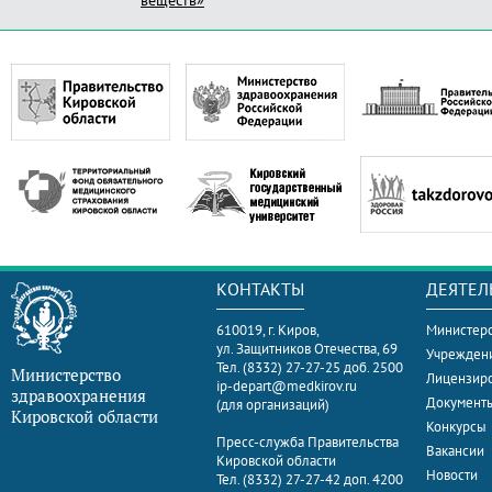
веществ»
КОНТАКТЫ
ДЕЯТЕЛ
610019, г. Киров,
Министерс
ул. Защитников Отечества, 69
Учрежден
Тел. (8332) 27-27-25 доб. 2500
Министерство
Лицензир
ip-depart@medkirov.ru
здравоохранения
Документ
(для организаций)
Кировской области
Конкурсы
Пресс-служба Правительства
Вакансии
Кировской области
Новости
Тел. (8332) 27-27-42 доп. 4200