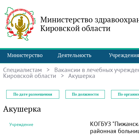
Министерство здравоохра
Кировской области
Министерство
Деятельность
Учреждени
Специалистам
>
Вакансии в лечебных учрежде
Кировской области
> Акушерка
По дате размещения
По должности
По органи
Акушерка
КОГБУЗ "Пижанск
Учреждение
районная больни