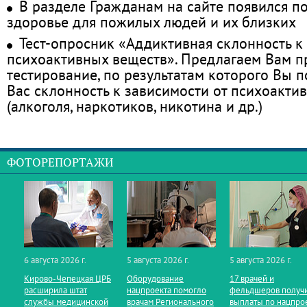
В разделе Гражданам на сайте появился п
здоровье для пожилых людей и их близких
Тест-опросник «Аддиктивная склонность к
психоактивных веществ». Предлагаем Вам 
тестирование, по результатам которого Вы по
Вас склонность к зависимости от психоакти
(алкоголя, наркотиков, никотина и др.)
ФОТОРЕПОРТАЖИ
6 августа 2026 г.
5 августа 2026 г.
5 августа 2026 г.
Кирово‑Чепецкая ЦРБ
Оборудование
17 врачей и
расширила штат
нацпроекта помогло
фельдшеров получ
службы медицинской
врачам Регионального
выплаты по нацпро