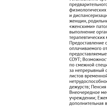
предварительного
физиологических
и диспансеризац
женщин, родильни
«женскими» пато
выполнение орга
терапевтических 
Предоставление 
оплачиваемого от
предоставляемые 
СОУТ; Возможнос
по смежной специ
за непрерывный с
листов временно
нетрудоспособно
дежурств; Пенсия 
Внеочередное ме
учреждении; Еже
дополнительная в