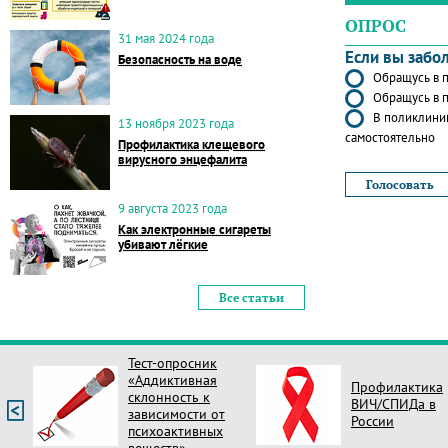
ОПРОС
31 мая 2024 года
Если вы забо
Безопасность на воде
Обращусь в п
Обращусь в п
В поликлиник
13 ноября 2023 года
самостоятельно
Профилактика клещевого
вирусного энцефалита
9 августа 2023 года
Как электронные сигареты
убивают лёгкие
Все статьи
Тест-опросник
«Аддиктивная
Профилактика
склонность к
ВИЧ/СПИДа в
зависимости от
России
психоактивных