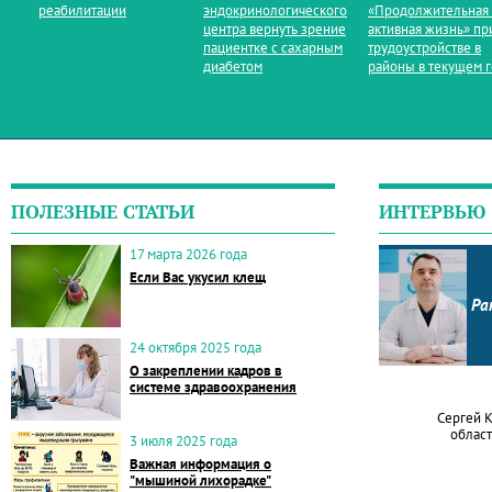
реабилитации
эндокринологического
«Продолжительная
центра вернуть зрение
активная жизнь» пр
пациентке с сахарным
трудоустройстве в
диабетом
районы в текущем 
ПОЛЕЗНЫЕ СТАТЬИ
ИНТЕРВЬЮ
17 марта 2026 года
Если Вас укусил клещ
Ра
24 октября 2025 года
О закреплении кадров в
системе здравоохранения
Сергей 
област
3 июля 2025 года
Важная информация о
"мышиной лихорадке"