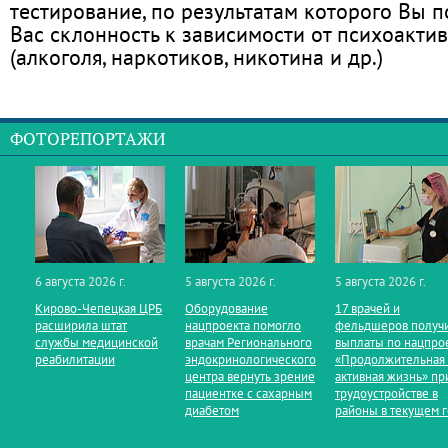
тестирование, по результатам которого Вы по
Вас склонность к зависимости от психоакти
(алкоголя, наркотиков, никотина и др.)
ФОТОРЕПОРТАЖИ
6 августа 2026 г.
5 августа 2026 г.
5 августа 2026 г.
Кирово‑Чепецкая ЦРБ
Оборудование
17 врачей и
расширила штат
нацпроекта помогло
фельдшеров получ
службы медицинской
врачам Регионального
выплаты по нацпро
реабилитации
эндокринологического
«Продолжительная
центра вернуть зрение
активная жизнь» пр
пациентке с сахарным
трудоустройстве в
диабетом
районы в текущем 