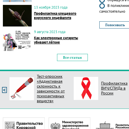
В поликлиник
13 ноября 2023 года
самостоятельно
Профилактика клещевого
вирусного энцефалита
9 августа 2023 года
Как электронные сигареты
убивают лёгкие
Все статьи
Тест-опросник
«Аддиктивная
Профилактика
склонность к
ВИЧ/СПИДа в
зависимости от
России
психоактивных
веществ»