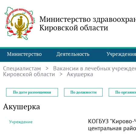
Министерство здравоохра
Кировской области
Министерство
Деятельность
Учреждени
Специалистам
>
Вакансии в лечебных учрежде
Кировской области
> Акушерка
По дате размещения
По должности
По органи
Акушерка
КОГБУЗ "Кирово-
Учреждение
центральная рай