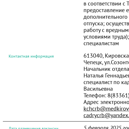
в соответствии с Т
предоставление 
дополнительного
отпуска; осущест
работу с вредным
условиями труда)
специалистам
613040, Кировская
Контактная информация
Чепецк, ул.Созонт
Начальник отдел
Наталья Геннадье
специалист по ка
Васильевна
Телефон:
8(83361
Адрес электронн
kchcrb@medkirov
cadrycrb@yandex.
5 февраля 2025 го
Дата размещения вакансии