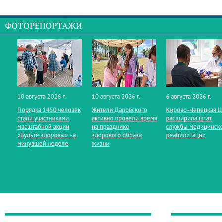
ФОТОРЕПОРТАЖИ
10 августа 2026 г.
10 августа 2026 г.
6 августа 2026 г.
Порядка 1450 человек
Жители Даровского
Кирово‑Чепецкая 
стали участниками
активно провели время
расширила штат
масштабной акции
на празднике
службы медицинск
«Будьте здоровы» на
здорового образа
реабилитации
минувшей неделе
жизни