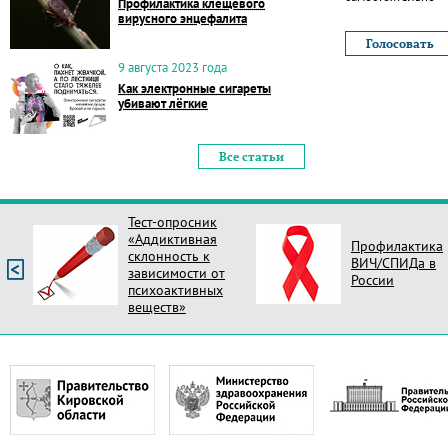
Профилактика клещевого
вирусного энцефалита
9 августа 2023 года
Как электронные сигареты
убивают лёгкие
Все статьи
Тест-опросник
«Аддиктивная
Профилактика
склонность к
ВИЧ/СПИДа в
зависимости от
России
психоактивных
веществ»