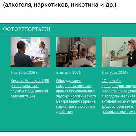
(алкоголя, наркотиков, никотина и др.)
ФОТОРЕПОРТАЖИ
6 августа 2026 г.
5 августа 2026 г.
5 августа 2026 г.
Кирово‑Чепецкая ЦРБ
Оборудование
17 врачей и
расширила штат
нацпроекта помогло
фельдшеров получ
службы медицинской
врачам Регионального
выплаты по нацпро
реабилитации
эндокринологического
«Продолжительная
центра вернуть зрение
активная жизнь» пр
пациентке с сахарным
трудоустройстве в
диабетом
районы в текущем 