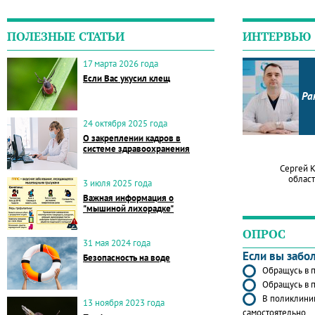
ПОЛЕЗНЫЕ СТАТЬИ
ИНТЕРВЬЮ
17 марта 2026 года
Если Вас укусил клещ
Ра
24 октября 2025 года
О закреплении кадров в
системе здравоохранения
Сергей 
област
3 июля 2025 года
Важная информация о
"мышиной лихорадке"
ОПРОС
31 мая 2024 года
Если вы забо
Безопасность на воде
Обращусь в п
Обращусь в п
В поликлиник
13 ноября 2023 года
самостоятельно