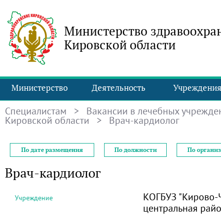
Министерство здравоохра
Кировской области
Министерство
Деятельность
Учреждени
Специалистам
>
Вакансии в лечебных учрежде
Кировской области
> Врач-кардиолог
По дате размещения
По должности
По органи
Врач-кардиолог
КОГБУЗ "Кирово-
Учреждение
центральная рай