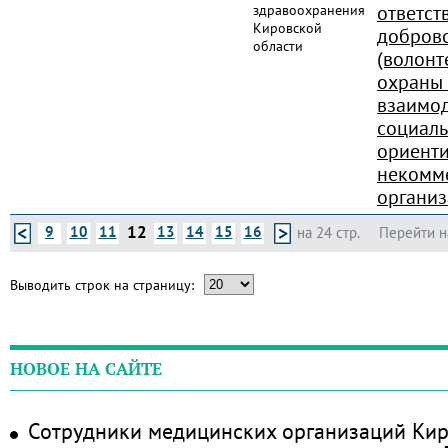
ответст
здравоохранения
Кировской
доброво
области
(волонт
охраны 
взаимод
социал
ориент
некомм
органи
12
9
10
11
13
14
15
16
на 24 стр.
Перейти н
Выводить строк на страницу:
НОВОЕ НА САЙТЕ
Сотрудники медицинских организаций Кир