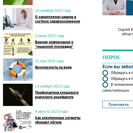
24 октября 2025 года
О закреплении кадров в
системе здравоохранения
Сергей 
област
3 июля 2025 года
Важная информация о
"мышиной лихорадке"
ОПРОС
31 мая 2024 года
Если вы забо
Безопасность на воде
Обращусь в п
Обращусь в п
В поликлиник
13 ноября 2023 года
самостоятельно
Профилактика клещевого
вирусного энцефалита
9 августа 2023 года
Как электронные сигареты
убивают лёгкие