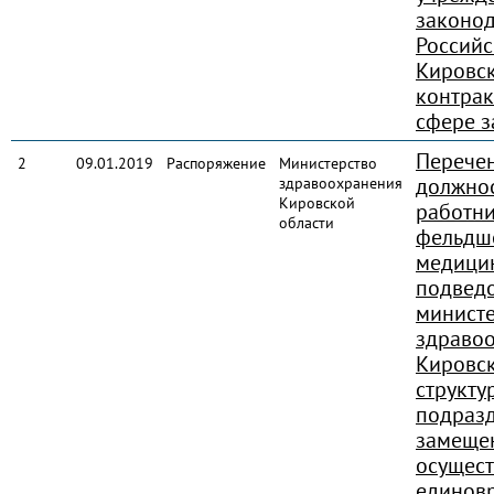
законод
Россий
Кировск
контрак
сфере з
Перечен
2
09.01.2019
Распоряжение
Министерство
должно
здравоохранения
Кировской
работни
области
фельдш
медицин
подвед
министе
здраво
Кировск
структу
подразд
замеще
осущест
единов