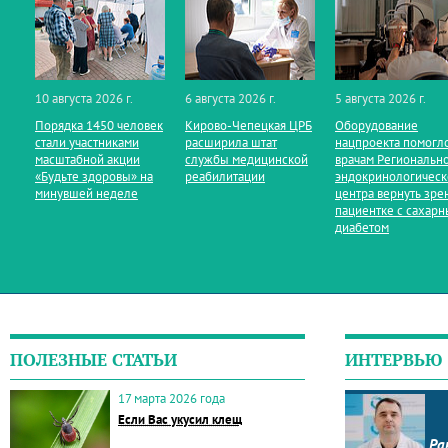
10 августа 2026 г.
6 августа 2026 г.
5 августа 2026 г.
Порядка 1450 человек
Кирово‑Чепецкая ЦРБ
Оборудование
стали участниками
расширила штат
нацпроекта помогл
масштабной акции
службы медицинской
врачам Региональн
«Будьте здоровы» на
реабилитации
эндокринологическ
минувшей неделе
центра вернуть зре
пациентке с сахар
диабетом
ПОЛЕЗНЫЕ СТАТЬИ
ИНТЕРВЬЮ
17 марта 2026 года
Если Вас укусил клещ
Ра