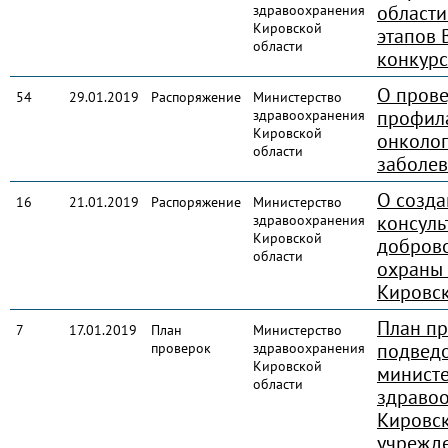
области
здравоохранения
Кировской
этапов 
области
конкурс
О пров
54
29.01.2019
Распоряжение
Министерство
профил
здравоохранения
Кировской
онколог
области
заболе
О созд
16
21.01.2019
Распоряжение
Министерство
консуль
здравоохранения
Кировской
доброво
области
охраны 
Кировск
План п
7
17.01.2019
План
Министерство
подвед
проверок
здравоохранения
Кировской
министе
области
здраво
Кировск
учрежд