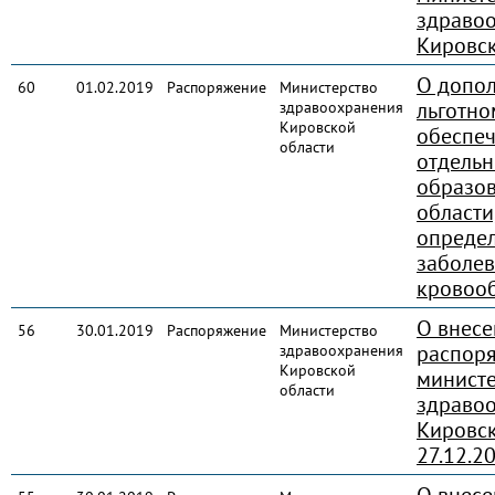
здраво
Кировск
О допо
60
01.02.2019
Распоряжение
Министерство
льготно
здравоохранения
Кировской
обеспе
области
отдель
образо
области
опреде
заболе
кровоо
О внесе
56
30.01.2019
Распоряжение
Министерство
распор
здравоохранения
Кировской
министе
области
здраво
Кировск
27.12.2
О внесе