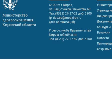
610019, г. Киров,
Министерс
ул. Защитников Отечества, 69
Учрежден
Тел. (8332) 27-27-25 доб. 2500
Министерство
Лицензир
ip-depart@medkirov.ru
здравоохранения
Документ
(для организаций)
Кировской области
Конкурсы
Пресс-служба Правительства
Вакансии
Кировской области
Новости
Тел. (8332) 27-27-42 доп. 4200
Противоде
Открытые