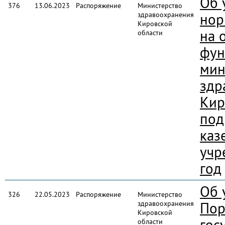
Об 
376
13.06.2023
Распоряжение
Министерство
здравоохранения
нор
Кировской
на 
области
фун
мин
здр
Кир
под
каз
учр
год
Об 
326
22.05.2023
Распоряжение
Министерство
здравоохранения
Пор
Кировской
гос
области