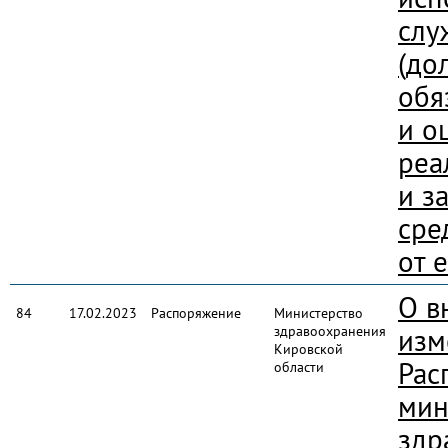
слу
(до
обя
и о
реа
и з
сре
от 
О в
84
17.02.2023
Распоряжение
Министерство
здравоохранения
изм
Кировской
Рас
области
мин
здр