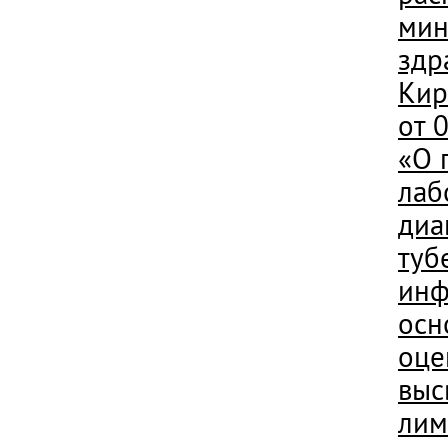
мин
здр
Кир
от 
«О 
лаб
диа
туб
инф
осн
оце
выс
лим