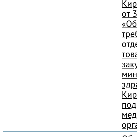
Кир
от 
«Об
тре
отд
това
зак
мин
здр
Кир
под
мед
орг