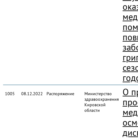
ока
мед
пом
пов
заб
гри
сез
год
О п
1005
08.12.2022
Распоряжение
Министерство
здравоохранения
про
Кировской
мед
области
осм
дис