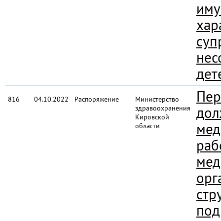
иму
хар
суп
нес
дет
Пер
816
04.10.2022
Распоряжение
Министерство
здравоохранения
дол
Кировской
мед
области
раб
мед
орг
стр
под