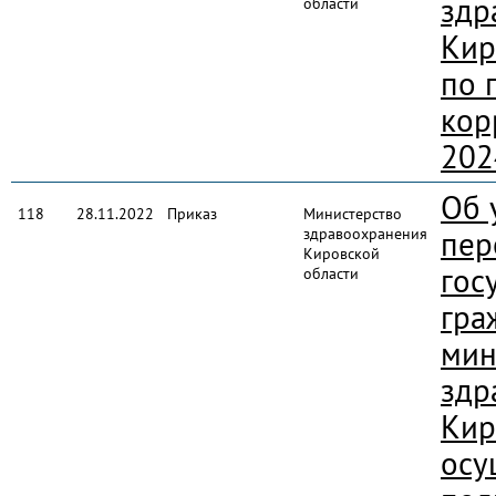
здр
области
Кир
по 
кор
202
Об 
118
28.11.2022
Приказ
Министерство
здравоохранения
пер
Кировской
гос
области
гра
мин
здр
Кир
осу