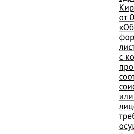
Кир
от 
«Об
фор
лис
с к
про
соо
сои
или
лиц
тре
осу