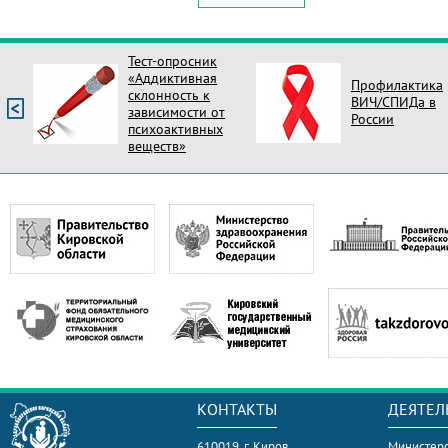
Профилактика
Опрос Оцени
ВИЧ/СПИДа в
новый стиль
России
поликлиник Ро
КОНТАКТЫ
ДЕЯТЕЛ
610019, г. Киров,
Министерс