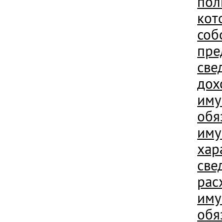
пол
кот
соб
пре
све
дох
иму
обя
иму
хар
све
рас
иму
обя