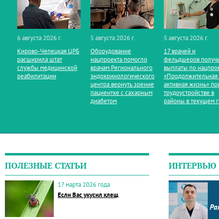
6 августа 2026 г.
5 августа 2026 г.
5 августа 2026 г.
Кирово‑Чепецкая ЦРБ
Оборудование
17 врачей и
расширила штат
нацпроекта помогло
фельдшеров получ
службы медицинской
врачам Регионального
выплаты по нацпро
реабилитации
эндокринологического
«Продолжительная
центра вернуть зрение
активная жизнь» пр
пациентке с сахарным
трудоустройстве в
диабетом
районы в текущем 
ПОЛЕЗНЫЕ СТАТЬИ
ИНТЕРВЬЮ
17 марта 2026 года
Если Вас укусил клещ
Ра