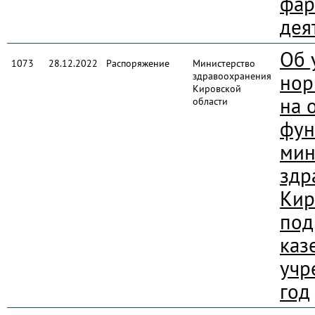
фар
дея
Об 
1073
28.12.2022
Распоряжение
Министерство
здравоохранения
нор
Кировской
на 
области
фун
мин
здр
Кир
под
каз
учр
год