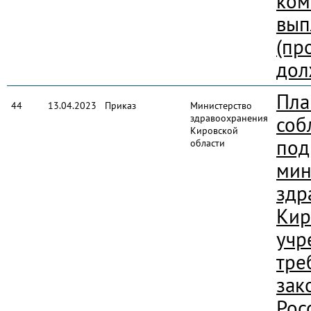
ком
вып
(пр
дол
Пла
44
13.04.2023
Приказ
Министерство
здравоохранения
соб
Кировской
под
области
мин
здр
Кир
учр
тре
зак
Рос