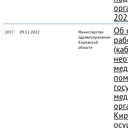
орг
202
Об 
1017
09.12.2022
Министерство
здравоохранения
раб
Кировской
(ка
области
нео
мед
пом
гос
мед
орг
Кир
осу