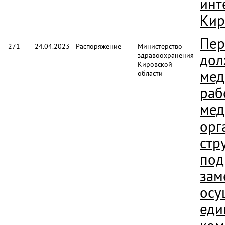
инт
Кир
Пер
271
24.04.2023
Распоряжение
Министерство
здравоохранения
дол
Кировской
мед
области
раб
мед
орг
стр
под
зам
осу
еди