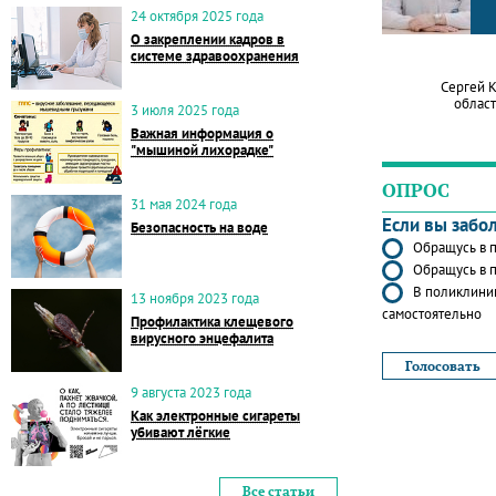
24 октября 2025 года
О закреплении кадров в
системе здравоохранения
Сергей 
област
3 июля 2025 года
Важная информация о
"мышиной лихорадке"
ОПРОС
31 мая 2024 года
Если вы забо
Безопасность на воде
Обращусь в п
Обращусь в п
В поликлиник
13 ноября 2023 года
самостоятельно
Профилактика клещевого
вирусного энцефалита
9 августа 2023 года
Как электронные сигареты
убивают лёгкие
Все статьи