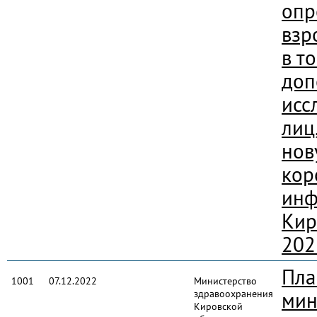
опр
взр
в т
доп
исс
лиц
нов
кор
инф
Кир
202
Пла
1001
07.12.2022
Министерство
здравоохранения
мин
Кировской