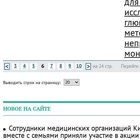
для
исс
глю
мет
неп
мон
6
3
4
5
7
8
9
10
на 24 стр.
Перейти 
Выводить строк на страницу:
НОВОЕ НА САЙТЕ
Сотрудники медицинских организаций Ки
вместе с семьями приняли участие в акции