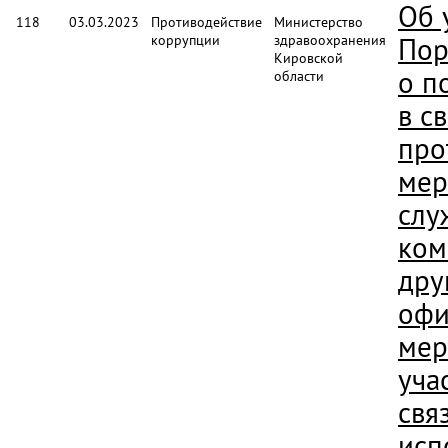
Об 
118
03.03.2023
Противодействие
Министерство
коррупции
здравоохранения
Пор
Кировской
о п
области
в с
про
мер
слу
ком
дру
офи
мер
уча
свя
исп