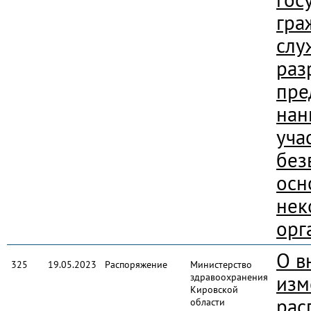
гра
слу
раз
пре
нан
уча
без
осн
нек
орг
О в
325
19.05.2023
Распоряжение
Министерство
здравоохранения
изм
Кировской
рас
области