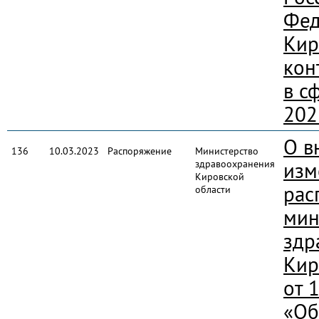
Фед
Кир
кон
в с
202
О в
136
10.03.2023
Распоряжение
Министерство
здравоохранения
изм
Кировской
рас
области
мин
здр
Кир
от 
«Об