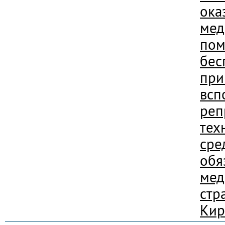
ока
мед
пом
бес
при
всп
реп
тех
сре
обя
мед
стр
Кир