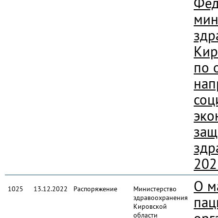
Фед
мин
здр
Кир
по 
нап
соц
эко
защ
здр
202
О м
1025
13.12.2022
Распоряжение
Министерство
здравоохранения
пац
Кировской
области