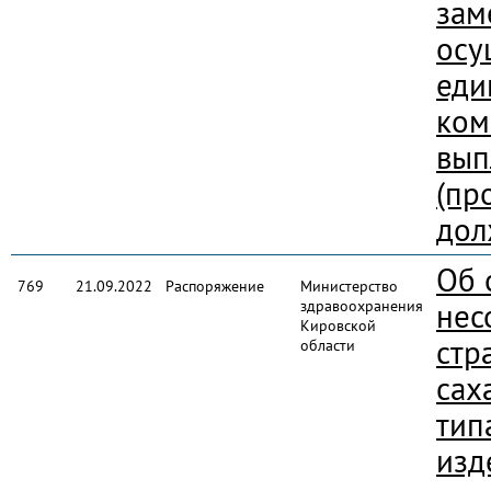
зам
осу
еди
ком
вып
(пр
дол
Об 
769
21.09.2022
Распоряжение
Министерство
здравоохранения
нес
Кировской
стр
области
сах
тип
изд