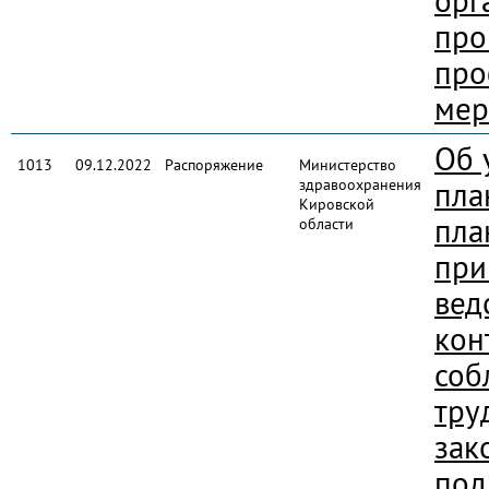
орг
про
про
мер
Об 
1013
09.12.2022
Распоряжение
Министерство
здравоохранения
пла
Кировской
пла
области
при
вед
кон
соб
тру
зак
под