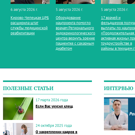
6 августа 2026 г.
5 августа 2026 г.
5 августа 2026 г.
Кирово‑Чепецкая ЦРБ
Оборудование
17 врачей и
расширила штат
нацпроекта помогло
фельдшеров получ
службы медицинской
врачам Регионального
выплаты по нацпро
реабилитации
эндокринологического
«Продолжительная
центра вернуть зрение
активная жизнь» пр
пациентке с сахарным
трудоустройстве в
диабетом
районы в текущем 
ПОЛЕЗНЫЕ СТАТЬИ
ИНТЕРВЬЮ
17 марта 2026 года
Если Вас укусил клещ
Ра
24 октября 2025 года
О закреплении кадров в