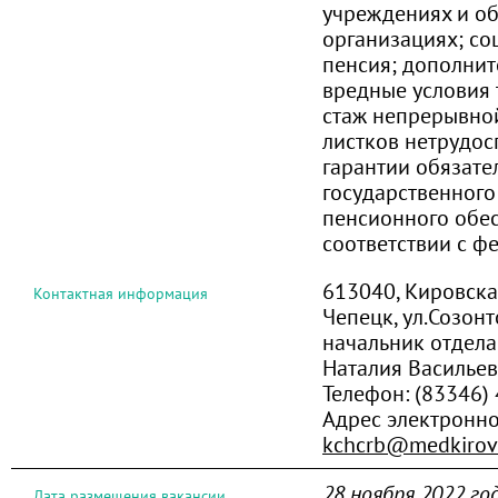
учреждениях и о
организациях; соц
пенсия; дополнит
вредные условия 
стаж непрерывной
листков нетрудос
гарантии обязате
государственного
пенсионного обе
соответствии с 
613040, Кировская
Контактная информация
Чепецк, ул.Созонт
начальник отдела
Наталия Василье
Телефон:
(83346) 
Адрес электронн
kchcrb@medkirov
28 ноября 2022 го
Дата размещения вакансии