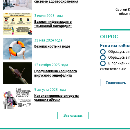
системе здравоохранения
Сергей 
област
3 июля 2025 года
Важная информация о
"мышиной лихорадке"
ОПРОС
31 мая 2024 года
Если вы забо
Безопасность на воде
Обращусь в п
Обращусь в п
В поликлиник
13 ноября 2023 года
самостоятельно
Профилактика клещевого
вирусного энцефалита
9 августа 2023 года
Как электронные сигареты
убивают лёгкие
Все статьи