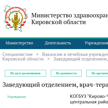
Министерство здравоохра
Кировской области
Министерство
Деятельность
Учреждени
Специалистам
>
Вакансии в лечебных учрежде
Кировской области
> Заведующий отделением, 
По дате размещения
По должности
По органи
Заведующий отделением, врач-тер
КОГБУЗ "Кирово-
Учреждение
центральная рай