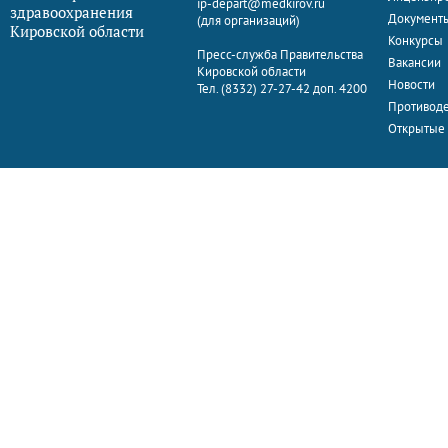
ip-depart@medkirov.ru
здравоохранения
Документ
(для организаций)
Кировской области
Конкурсы
Пресс-служба Правительства
Вакансии
Кировской области
Новости
Тел. (8332) 27-27-42 доп. 4200
Противоде
Открытые