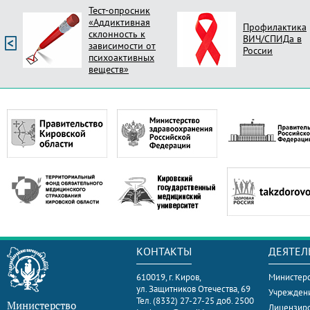
Тест-опросник
«Аддиктивная
Профилактика
склонность к
ВИЧ/СПИДа в
зависимости от
России
психоактивных
веществ»
КОНТАКТЫ
ДЕЯТЕЛ
610019, г. Киров,
Министерс
ул. Защитников Отечества, 69
Учрежден
Тел. (8332) 27-27-25 доб. 2500
Министерство
Лицензир