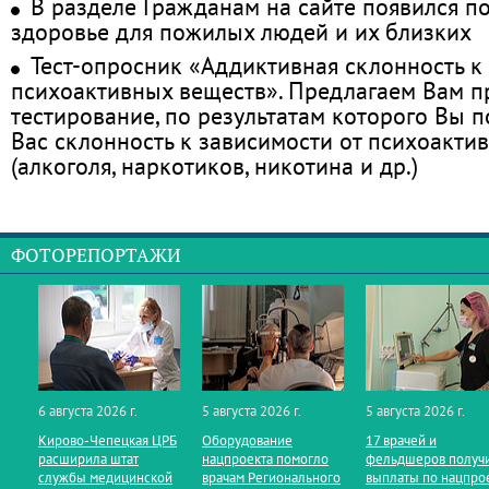
В разделе Гражданам на сайте появился п
здоровье для пожилых людей и их близких
Тест-опросник «Аддиктивная склонность к
психоактивных веществ». Предлагаем Вам 
тестирование, по результатам которого Вы по
Вас склонность к зависимости от психоакти
(алкоголя, наркотиков, никотина и др.)
ФОТОРЕПОРТАЖИ
6 августа 2026 г.
5 августа 2026 г.
5 августа 2026 г.
Кирово‑Чепецкая ЦРБ
Оборудование
17 врачей и
расширила штат
нацпроекта помогло
фельдшеров получ
службы медицинской
врачам Регионального
выплаты по нацпро