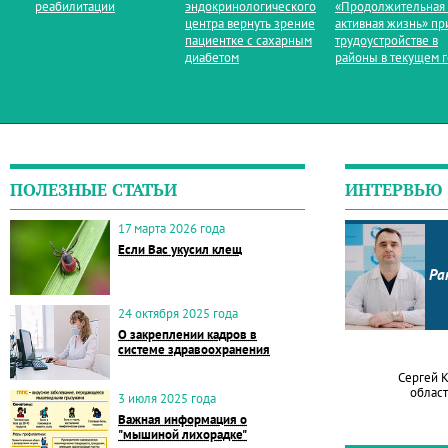
реабилитации
эндокринологического
«Продолжительная
центра вернуть зрение
активная жизнь» пр
пациентке с сахарным
трудоустройстве в
диабетом
районы в текущем 
ПОЛЕЗНЫЕ СТАТЬИ
ИНТЕРВЬЮ
17 марта 2026 года
Если Вас укусил клещ
Ра
24 октября 2025 года
О закреплении кадров в
системе здравоохранения
Сергей 
област
3 июля 2025 года
Важная информация о
"мышиной лихорадке"