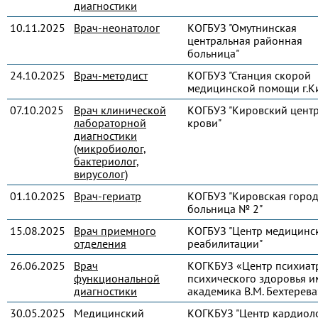
диагностики
10.11.2025
Врач-неонатолог
КОГБУЗ "Омутнинская
центральная районная
больница"
24.10.2025
Врач-методист
КОГБУЗ "Станция скорой
медицинской помощи г.К
07.10.2025
Врач клинической
КОГБУЗ "Кировский цент
лабораторной
крови"
диагностики
(микробиолог,
бактериолог,
вирусолог)
01.10.2025
Врач-гериатр
КОГБУЗ "Кировская город
больница № 2"
15.08.2025
Врач приемного
КОГБУЗ "Центр медицинс
отделения
реабилитации"
26.06.2025
Врач
КОГКБУЗ «Центр психиат
функциональной
психического здоровья и
диагностики
академика В.М. Бехтерева
30.05.2025
Медицинский
КОГКБУЗ "Центр кардиол