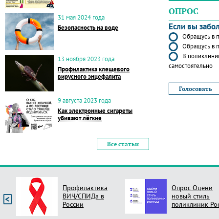
ОПРОС
31 мая 2024 года
Если вы забо
Безопасность на воде
Обращусь в п
Обращусь в п
В поликлиник
13 ноября 2023 года
самостоятельно
Профилактика клещевого
вирусного энцефалита
9 августа 2023 года
Как электронные сигареты
убивают лёгкие
Все статьи
Профилактика
Опрос Оцени
ВИЧ/СПИДа в
новый стиль
России
поликлиник Ро