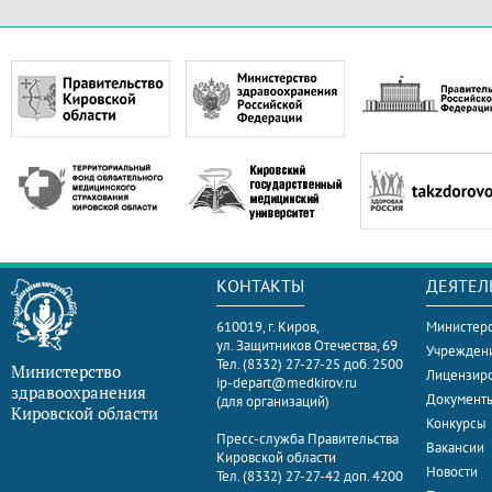
КОНТАКТЫ
ДЕЯТЕЛ
610019, г. Киров,
Министерс
ул. Защитников Отечества, 69
Учрежден
Тел. (8332) 27-27-25 доб. 2500
Министерство
Лицензир
ip-depart@medkirov.ru
здравоохранения
Документ
(для организаций)
Кировской области
Конкурсы
Пресс-служба Правительства
Вакансии
Кировской области
Новости
Тел. (8332) 27-27-42 доп. 4200