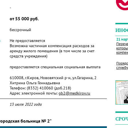
-
от 55 000 руб.
бессрочный
ИНФ
21 март
я
Не предоставляется
Перече
Возможна частичная компенсация расходов за
которы
аренду жилого помещения (в том числе за счет
компен
средств учреждения)
Порядо
предоставляется специальная социальная выплата
службу
610008, г.Киров, Нововятский р-н, ул.Гагарина, 2
Хитрина Ольга Геннадьевна
Телефон:
(8332) 410060 (доб.218)
Адрес электронной почты:
gb2@medkirov.ru
13 июля 2022 года
СРО
городская больница № 2"