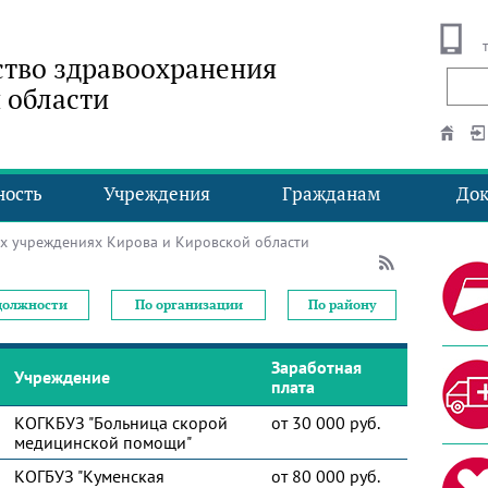
тво здравоохранения
 области
ность
Учреждения
Гражданам
До
х учреждениях Кирова и Кировской области
должности
По организации
По району
Заработная
Учреждение
плата
КОГКБУЗ "Больница скорой
от 30 000 руб.
медицинской помощи"
КОГБУЗ "Куменская
от 80 000 руб.