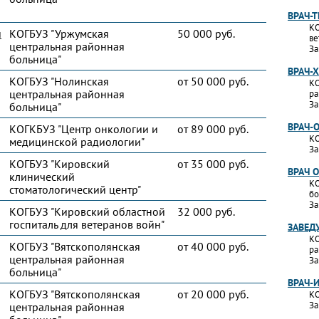
ВРАЧ-
КО
и
КОГБУЗ "Уржумская
50 000 руб.
ве
центральная районная
За
больница"
ВРАЧ-
КОГБУЗ "Нолинская
от 50 000 руб.
КО
центральная районная
ра
За
больница"
ВРАЧ-
КОГКБУЗ "Центр онкологии и
от 89 000 руб.
КО
медицинской радиологии"
За
КОГБУЗ "Кировский
от 35 000 руб.
ВРАЧ 
клинический
КО
стоматологический центр"
бо
За
КОГБУЗ "Кировский областной
32 000 руб.
госпиталь для ветеранов войн"
ЗАВЕД
КО
КОГБУЗ "Вятскополянская
от 40 000 руб.
ра
центральная районная
За
больница"
ВРАЧ-
КОГБУЗ "Вятскополянская
от 20 000 руб.
КО
За
центральная районная