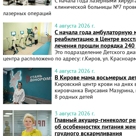
С начала года лазерными хирур
клинической больницы №7 пров
лазерных операций
4 августа 2026 г.
С начала года амбулаторную
реабилитацию в Центре восст
лечения прошли порядка 240
Это подразделение Детского диа
центра расположено по адресу: г.Киров, ул. Красноар
4 августа 2026 г.
В Кирове мама восьмерых де
Кировский центр крови на днях 
кировчанка Вирсавия Мазурина, 
8 родных детей
3 августа 2026 г.
Главный акушер-гинеколог ре
об особенностях питания же
грудного вскармливания