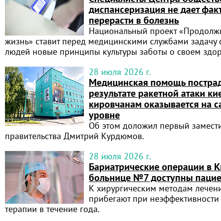
диспансеризация не дает фак
перерасти в болезнь
Национальный проект «Продолжи
жизнь» ставит перед медицинскими службами задачу 
людей новые принципы культуры заботы о своем здо
28 июля 2026 г.
Медицинская помощь постра
результате ракетной атаки к
кировчанам оказывается на 
уровне
Об этом доложил первый замести
правительства Дмитрий Курдюмов.
28 июля 2026 г.
Бариатрические операции в 
больнице №7 доступны паци
К хирургическим методам лечен
прибегают при неэффективности
терапии в течение года.