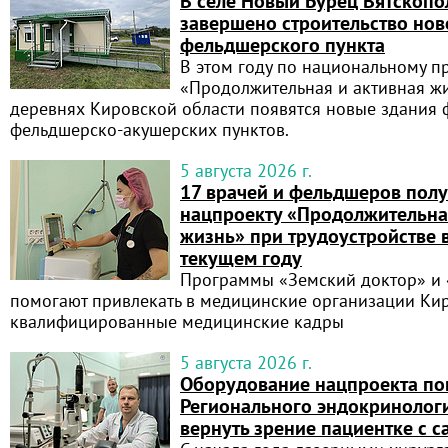
В селе Новый Бурец Вятскопо
завершено строительство нов
фельдшерского пункта
В этом году по национальному п
«Продолжительная и активная жи
деревнях Кировской области появятся новые здания 
фельдшерско‑акушерских пунктов.
5 августа 2026 г.
17 врачей и фельдшеров пол
нацпроекту «Продолжительна
жизнь» при трудоустройстве 
текущем году
Программы «Земский доктор» и
помогают привлекать в медицинские организации Ки
квалифицированные медицинские кадры
5 августа 2026 г.
Оборудование нацпроекта по
Регионального эндокринолог
вернуть зрение пациентке с 