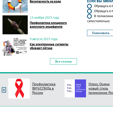
Если вы забо
Безопасность на воде
Обращусь в п
Обращусь в п
В поликлиник
13 ноября 2023 года
самостоятельно
Профилактика клещевого
вирусного энцефалита
9 августа 2023 года
Как электронные сигареты
убивают лёгкие
Все статьи
Опрос Оцени
Независимая
новый стиль
оценка качеств
поликлиник России
услуг