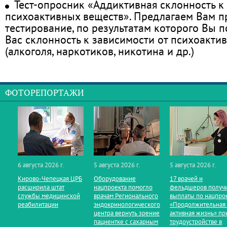
Тест-опросник «Аддиктивная склонность к
психоактивных веществ». Предлагаем Вам 
тестирование, по результатам которого Вы по
Вас склонность к зависимости от психоакти
(алкоголя, наркотиков, никотина и др.)
ФОТОРЕПОРТАЖИ
6 августа 2026 г.
5 августа 2026 г.
5 августа 2026 г.
Кирово‑Чепецкая ЦРБ
Оборудование
17 врачей и
расширила штат
нацпроекта помогло
фельдшеров получ
службы медицинской
врачам Регионального
выплаты по нацпро
реабилитации
эндокринологического
«Продолжительная
центра вернуть зрение
активная жизнь» пр
пациентке с сахарным
трудоустройстве в