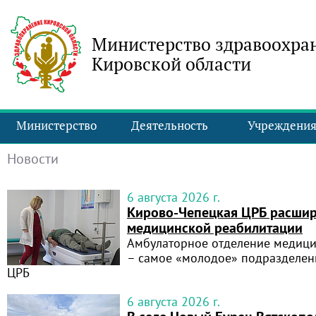
Министерство здравоохра
Кировской области
Министерство
Деятельность
Учреждени
Новости
6 августа 2026 г.
Кирово‑Чепецкая ЦРБ расшир
медицинской реабилитации
Амбулаторное отделение медици
– самое «молодое» подразделен
ЦРБ
6 августа 2026 г.