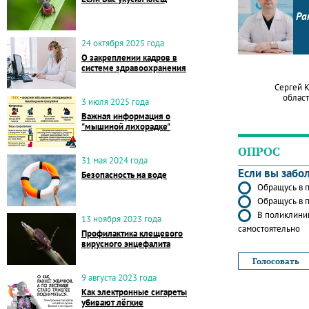
Ра
24 октября 2025 года
О закреплении кадров в
системе здравоохранения
Сергей 
област
3 июля 2025 года
Важная информация о
"мышиной лихорадке"
ОПРОС
31 мая 2024 года
Если вы забо
Безопасность на воде
Обращусь в п
Обращусь в п
В поликлиник
13 ноября 2023 года
самостоятельно
Профилактика клещевого
вирусного энцефалита
9 августа 2023 года
Как электронные сигареты
убивают лёгкие