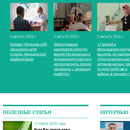
6 августа 2026 г.
5 августа 2026 г.
5 августа 2026 г.
Кирово‑Чепецкая ЦРБ
Оборудование
17 врачей и
расширила штат
нацпроекта помогло
фельдшеров получ
службы медицинской
врачам Регионального
выплаты по нацпро
реабилитации
эндокринологического
«Продолжительная
центра вернуть зрение
активная жизнь» пр
пациентке с сахарным
трудоустройстве в
диабетом
районы в текущем 
ПОЛЕЗНЫЕ СТАТЬИ
ИНТЕРВЬЮ
17 марта 2026 года
Если Вас укусил клещ