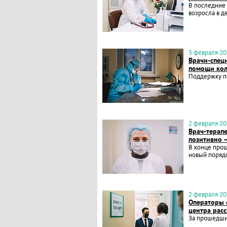
В последние 
возросла в д
3 февраля 202
Врачи-специ
помощи кол
Поддержку п
2 февраля 202
Врач-терапе
позитивно 
В конце про
новый порядо
2 февраля 202
Операторы 
центра расс
За прошедшие