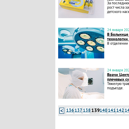
За последню
рост числа з
детского нас
24 января 202
В Больнице
технологии
В отделении 
24 января 202
Врачи Цент
плечевых су
Тяжелую трав
подъезде.
139
136
137
138
140
141
142
1