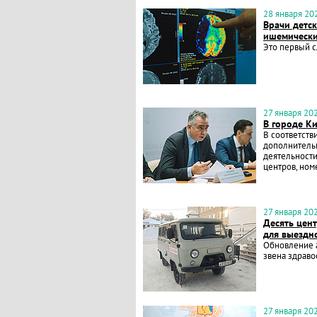
28 января 202
Врачи детс
ишемически
Это первый с
27 января 202
В городе К
В соответств
дополнитель
деятельности
центров, ном
27 января 202
Десять цен
для выездн
Обновление а
звена здрав
27 января 202