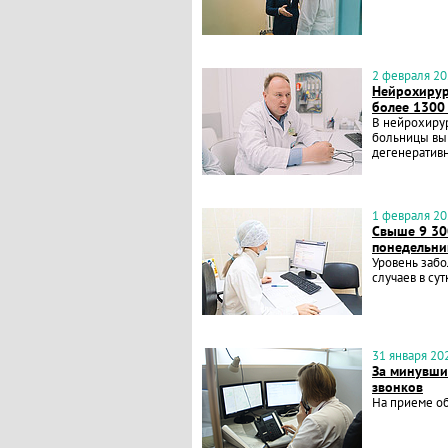
2 февраля 202
Нейрохирур
более 1300
В нейрохиру
больницы вып
дегенератив
1 февраля 202
Свыше 9 30
понедельни
Уровень заб
случаев в сут
31 января 202
За минувши
звонков
На приеме о