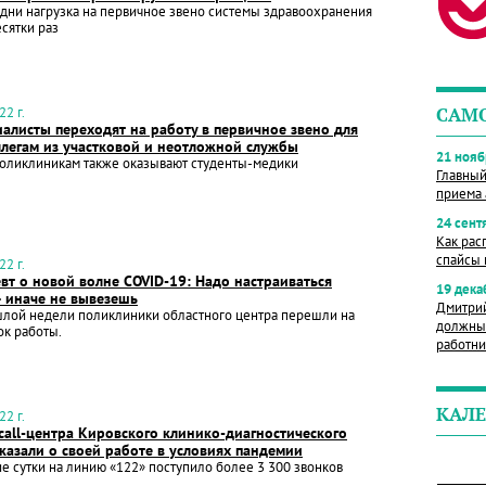
дни нагрузка на первичное звено системы здравоохранения
есятки раз
2 г.
САМ
алисты переходят на работу в первичное звено для
легам из участковой и неотложной службы
21 нояб
оликлиникам также оказывают студенты-медики
Главный
приема 
24 сент
Как рас
спайсы 
2 г.
вт о новой волне COVID-19: Надо настраиваться
19 дека
– иначе не вывезешь
Дмитрий
шлой недели поликлиники областного центра перешли на
должны 
к работы.
работни
КАЛЕ
2 г.
call-центра Кировского клинико-диагностического
казали о своей работе в условиях пандемии
 сутки на линию «122» поступило более 3 300 звонков