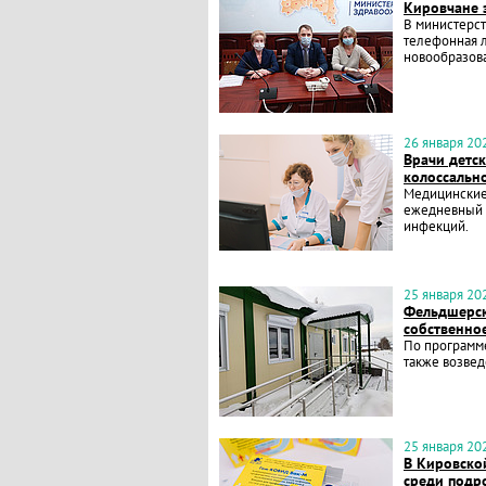
Кировчане 
В министерс
телефонная 
новообразов
26 января 202
Врачи детск
колоссальн
Медицинские
ежедневный 
инфекций.
25 января 202
Фельдшерск
собственно
По программ
также возвед
25 января 202
В Кировско
среди подр