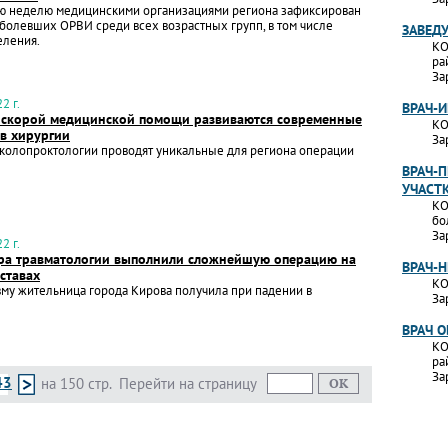
ю неделю медицинскими организациями региона зафиксирован
аболевших ОРВИ среди всех возрастных групп, в том числе
ЗАВЕД
еления.
КО
ра
За
2 г.
ВРАЧ-
 скорой медицинской помощи развиваются современные
КО
 в хирургии
За
колопроктологии проводят уникальные для региона операции
ВРАЧ-П
УЧАСТ
КО
бо
За
2 г.
ра травматологии выполнили сложнейшую операцию на
ВРАЧ-
ставах
КО
му жительница города Кирова получила при падении в
За
ВРАЧ 
КО
ра
За
43
на 150 стр.
Перейти на страницу