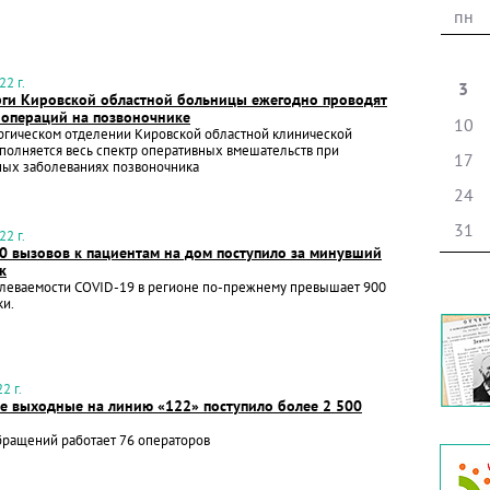
пн
2 г.
3
ги Кировской областной больницы ежегодно проводят
 операций на позвоночнике
10
ргическом отделении Кировской областной клинической
олняется весь спектр оперативных вмешательств при
17
ных заболеваниях позвоночника
24
31
2 г.
0 вызовов к пациентам на дом поступило за минувший
к
олеваемости COVID-19 в регионе по-прежнему превышает 900
ки.
2 г.
е выходные на линию «122» поступило более 2 500
бращений работает 76 операторов