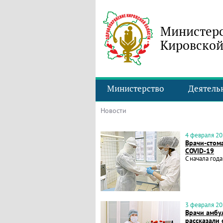
Министерс
Кировской
Министерство
Деятель
Новости
4 февраля 202
Врачи-стом
COVID-19
С начала год
3 февраля 202
Врачи амбу
рассказали