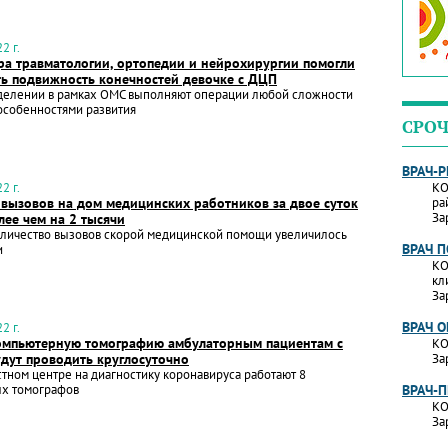
2 г.
ра травматологии, ортопедии и нейрохирургии помогли
ть подвижность конечностей девочке с ДЦП
тделении в рамках ОМС выполняют операции любой сложности
особенностями развития
СРОЧ
ВРАЧ-
2 г.
КО
 вызовов на дом медицинских работников за двое суток
ра
За
лее чем на 2 тысячи
оличество вызовов скорой медицинской помощи увеличилось
ВРАЧ 
и
КО
кл
За
ВРАЧ 
2 г.
омпьютерную томографию амбулаторным пациентам с
КО
удут проводить круглосуточно
За
стном центре на диагностику коронавируса работают 8
х томографов
ВРАЧ-
КО
За