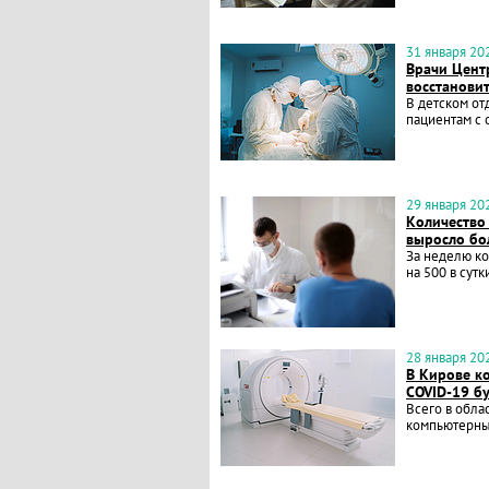
31 января 202
Врачи Цент
восстанови
В детском о
пациентам с 
29 января 202
Количество
выросло бо
За неделю к
на 500 в сутк
28 января 202
В Кирове к
COVID-19 б
Всего в обла
компьютерны