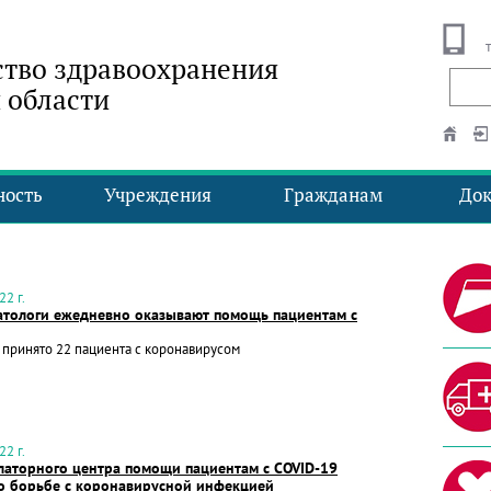
тво здравоохранения
 области
ность
Учреждения
Гражданам
До
2 г.
атологи ежедневно оказывают помощь пациентам с
а принято 22 пациента с коронавирусом
2 г.
латорного центра помощи пациентам с COVID-19
 о борьбе с коронавирусной инфекцией