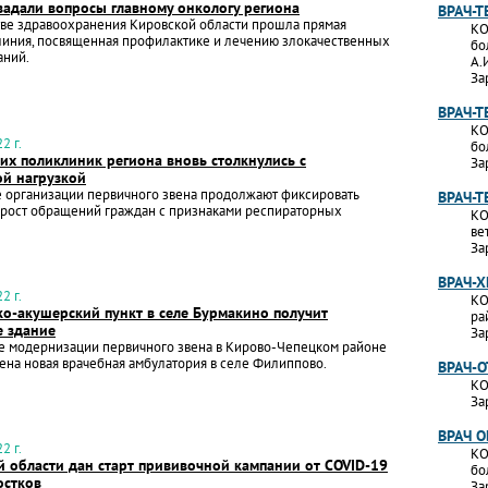
задали вопросы главному онкологу региона
ВРАЧ-Т
тве здравоохранения Кировской области прошла прямая
КО
линия, посвященная профилактике и лечению злокачественных
бо
аний.
А.
За
ВРАЧ-
КО
2 г.
бо
их поликлиник региона вновь столкнулись с
За
ой нагрузкой
 организации первичного звена продолжают фиксировать
ВРАЧ-Т
рост обращений граждан с признаками респираторных
КО
ве
За
ВРАЧ-Х
2 г.
КО
о-акушерский пункт в селе Бурмакино получит
ра
е здание
За
е модернизации первичного звена в Кирово-Чепецком районе
ена новая врачебная амбулатория в селе Филиппово.
ВРАЧ-
КО
За
ВРАЧ 
2 г.
КО
й области дан старт прививочной кампании от COVID-19
бо
остков
За