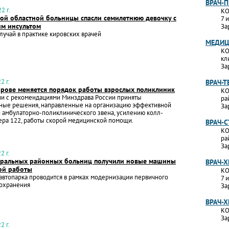
ВРАЧ-
2 г.
КО
кой областной больницы спасли семилетнюю девочку с
7 
м инсультом
За
лучай в практике кировских врачей
МЕДИЦ
КО
кл
За
2 г.
ВРАЧ-Т
ирове меняется порядок работы взрослых поликлиник
КО
ии с рекомендациями Минздрава России приняты
ра
ные решения, направленные на организацию эффективной
За
 амбулаторно-поликлинического звена, усилению колл-
ера 122, работы скорой медицинской помощи.
ВРАЧ-
КО
ра
За
2 г.
тральных районных больниц получили новые машины
ВРАЧ-Х
ой работы
КО
втопарка проводится в рамках модернизации первичного
7 
оохранения
За
ВРАЧ-Х
КО
За
2 г.