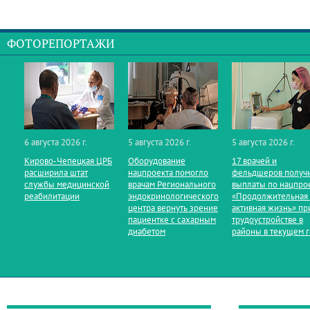
ФОТОРЕПОРТАЖИ
6 августа 2026 г.
5 августа 2026 г.
5 августа 2026 г.
Кирово‑Чепецкая ЦРБ
Оборудование
17 врачей и
расширила штат
нацпроекта помогло
фельдшеров получ
службы медицинской
врачам Регионального
выплаты по нацпро
реабилитации
эндокринологического
«Продолжительная
центра вернуть зрение
активная жизнь» пр
пациентке с сахарным
трудоустройстве в
диабетом
районы в текущем 