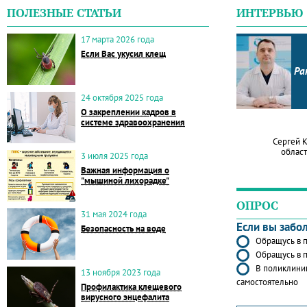
ПОЛЕЗНЫЕ СТАТЬИ
ИНТЕРВЬЮ
17 марта 2026 года
Если Вас укусил клещ
Ра
24 октября 2025 года
О закреплении кадров в
системе здравоохранения
Сергей 
област
3 июля 2025 года
Важная информация о
"мышиной лихорадке"
ОПРОС
31 мая 2024 года
Если вы забо
Безопасность на воде
Обращусь в п
Обращусь в п
В поликлиник
13 ноября 2023 года
самостоятельно
Профилактика клещевого
вирусного энцефалита