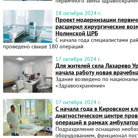
первичного звена здравоохране
18 октября 2024 г.
Проект модернизации первич
расширил хирургические воз
Нолинской ЦРБ
С начала года специалистами р
проведено свыше 180 операций
17 октября 2024 г.
Для жителей села Лазарево У
начала работу новая врачебн
Здание возведено по националь
«Здравоохранение»
17 октября 2024 г.
С начала года в Кировском к
диагностическом центре про
операций в рамках амбулато
Подразделение оснащено необ
оборудованием, функционал пос