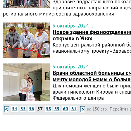
Здоровье подрастающего поколе
приоритетных направлений в де
регионального министерства здравоохранения
9 октября 2024 г.
Новое здание физиоотделени
открыли в Унях
Корпус центральной районной б
национальному проекту «Здраво
9 октября 2024 г.
Врачи областной больницы с
мечту молодой мамы о больш
Для помощи женщине были прив
врачи-гинекологи Кирова и спец
Федерального центра
57
54
55
56
58
59
60
61
на 150 стр.
Перейти на