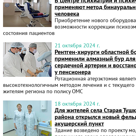
В Центре психиатрии и психи
применяют метод бинауральн
человека
Приобретение нового оборудов
возможности коррекции психоэ
состояния пациентов
21 октября 2024 г.
Рентген-хирурги областной 
применили алмазный бур для
сердечной артерии и восстан
у пенсионера
Ротационная атерэктомия являет
высокотехнологичным методом лечения и с текущего 
жителям региона по полису ОМС
18 октября 2024 г.
Для жителей села Старая Ту
района открылся новый фель
акушерский пункт
Здание возведено по проекту м