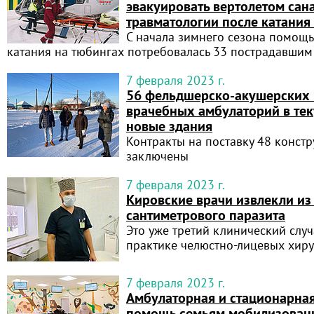
эвакуировать вертолетом сан
травматологии после катания
С начала зимнего сезона помощь
катания на тюбингах потребовалась 33 пострадавшим
7 февраля 2023 г.
56 фельдшерско-акушерских 
врачебных амбулаторий в тек
новые здания
Контракты на поставку 48 конст
заключены
7 февраля 2023 г.
Кировские врачи извлекли и
сантиметрового паразита
Это уже третий клинический слу
практике челюстно-лицевых хир
7 февраля 2023 г.
Амбулаторная и стационарна
помощь семьям мобилизован