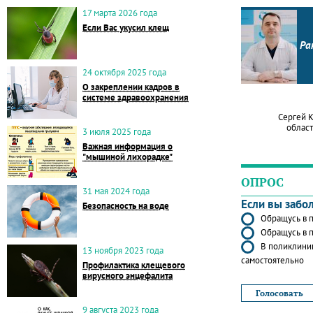
17 марта 2026 года
Если Вас укусил клещ
Ра
24 октября 2025 года
О закреплении кадров в
системе здравоохранения
Сергей 
област
3 июля 2025 года
Важная информация о
"мышиной лихорадке"
ОПРОС
31 мая 2024 года
Если вы забо
Безопасность на воде
Обращусь в п
Обращусь в п
В поликлиник
13 ноября 2023 года
самостоятельно
Профилактика клещевого
вирусного энцефалита
9 августа 2023 года