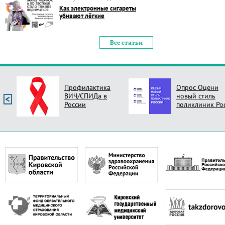
Как электронные сигареты
убивают лёгкие
Все статьи
Опрос Оцени
Независимая
новый стиль
оценка качеств
поликлиник России
услуг