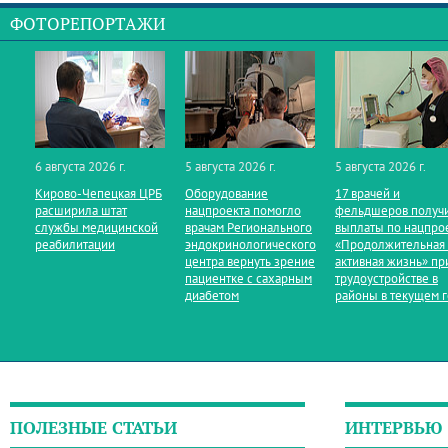
ФОТОРЕПОРТАЖИ
6 августа 2026 г.
5 августа 2026 г.
5 августа 2026 г.
Кирово‑Чепецкая ЦРБ
Оборудование
17 врачей и
расширила штат
нацпроекта помогло
фельдшеров получ
службы медицинской
врачам Регионального
выплаты по нацпро
реабилитации
эндокринологического
«Продолжительная
центра вернуть зрение
активная жизнь» пр
пациентке с сахарным
трудоустройстве в
диабетом
районы в текущем 
ПОЛЕЗНЫЕ СТАТЬИ
ИНТЕРВЬЮ