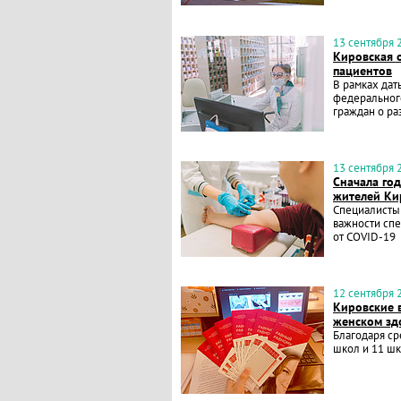
13 сентября 2
Кировская 
пациентов
В рамках дат
федеральног
граждан о ра
13 сентября 2
Сначала го
жителей Ки
Специалисты
важности сп
от COVID-19
12 сентября 2
Кировские 
женском зд
Благодаря ср
школ и 11 шк