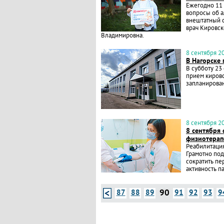
Ежегодно 11 
вопросы об а
внештатный с
врач Кировск
Владимировна.
8 сентября 20
В Нагорске
В субботу 23
прием киров
запланирован
8 сентября 20
8 сентября
физиотерап
Реабилитация
Грамотно по
сократить пе
активность п
90
87
88
89
91
92
93
9