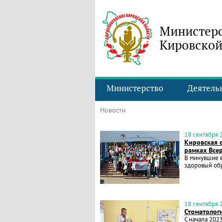
Министерс
Кировской
Министерство
Деятель
Новости
18 сентября 2
Кировская о
рамках Всер
В минувшие в
здоровый об
18 сентября 2
Стоматолог
С начала 202