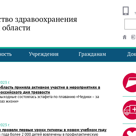
тво здравоохранения
 области
ность
Учреждения
Гражданам
До
023 г.
бласть приняла активное участие в мероприятиях в
оссийского дня трезвости
ыходные состоялась эстафета по плаванию «Медики – за
раз жизни»
023 г.
и провели первые уроки гигиены в новом учебном году
3 года более 2 000 детей вовлечены в профилактическую