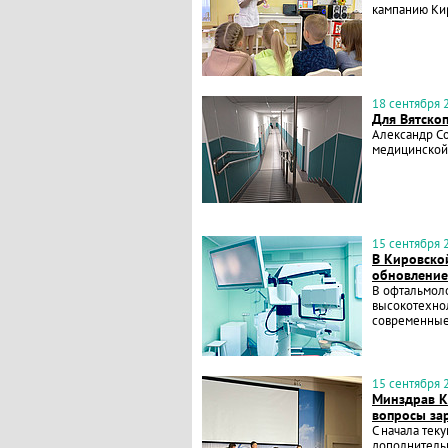
кампанию Кир
18 сентября 2
Для Вятскоп
Александр Со
медицинской
15 сентября 2
В Кировско
обновление
В офтальмол
высокотехно
современные
15 сентября 2
Минздрав К
вопросы за
С начала тек
дополнитель