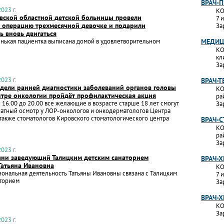
ВРАЧ-
023 г.
КО
вской областной детской больницы провели
7 
 операцию трехмесячной девочке и подарили
За
ь вновь двигаться
нькая пациентка выписана домой в удовлетворительном
МЕДИЦ
КО
кл
За
023 г.
ВРАЧ-Т
едели ранней диагностики заболеваний органов головы
КО
нтре онкологии пройдёт профилактическая акция
ра
с 16.00 до 20.00 все желающие в возрасте старше 18 лет смогут
За
атный осмотр у ЛОР-онкологов и онкодерматологов Центра
 также стоматологов Кировского стоматологического центра
ВРАЧ-
КО
ра
За
023 г.
зни заведующий Талицким детским санаторием
ВРАЧ-Х
атьяна Ивановна
КО
ональная деятельность Татьяны Ивановны связана с Талицким
7 
аторием
За
ВРАЧ-Х
КО
За
023 г.