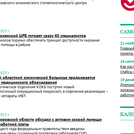
овского клинического стоматологического центра
023 г.
САМ
олянской ЦРБ готовят сразу 40 специалистов
колов поручил обеспечить принцип доступности оказания
21 нояб
 помощи в районе
Главный
приема 
24 сент
Как рас
спайсы 
023 г.
й областной клинической больнице продолжается
19 дека
 медицинского оборудования
Дмитрий
огическое отделение КОКБ поступил новый
должны 
логичный операционный микроскоп, в отделения реанимации –
работни
 аппараты ИВЛ
КАЛЕ
023 г.
ировской области обсудил с активом скорой помощи
работной платы
ущего года федеральным правительством введены
ные меры социальной поддержки работникам СМП