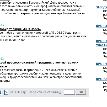
сентября отмечается Всероссийский День трезвости. На
лкогольной зависимости и ее профилактике отвечает главный
ЗАВЕД
пециалист психиатр-нарколог Кировской области, главный
КО
ого областного наркологического диспансера Томинина Елена
ра
За
23 г.
ВРАЧ-
 пройдет акция «ОНКОпост»
КО
 сентября в поликлинике Нагорской ЦРБ с 08:30 будут вести
За
ские специалисты различных профилей, регистрация пациентов
а с 08:00 до 14:00.
ВРАЧ-П
УЧАСТ
КО
бо
За
23 г.
 свой профессиональный праздник отмечают врачи-
ВРАЧ-
евты
КО
 в травматологии и ортопедии имеет ключевое значение.
За
добранная программа реабилитации позволяет существенно
риод нетрудоспособности и как можно быстрее восстановить
ВРАЧ 
ациента.
КО
ра
За
4
на 150 стр.
Перейти на страницу