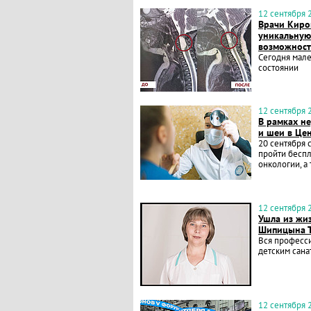
12 сентября 2
Врачи Киро
уникальную
возможност
Сегодня мале
состоянии
12 сентября 2
В рамках н
и шеи в Це
20 сентября 
пройти беспл
онкологии, а
12 сентября 2
Ушла из жи
Шипицына Т
Вся професси
детским сан
12 сентября 2