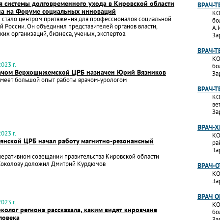
я системы долговременного ухода в Кировской области
ВРАЧ-Т
на на Форуме социальных инноваций
КО
 стало центром притяжения для профессионалов социальной
бо
й России. Он объединил представителей органов власти,
А.
их организаций, бизнеса, ученых, экспертов.
За
ВРАЧ-
КО
023 г.
бо
ачом Верхошижемской ЦРБ назначен Юрий Вязников
За
имеет большой опыт работы врачом-урологом
ВРАЧ-Т
КО
ве
За
ВРАЧ-Х
023 г.
КО
лянской ЦРБ начал работу магнитно-резонансный
ра
За
перативном совещании правительства Кировской области
Соколову доложил Дмитрий Курдюмов
ВРАЧ-
КО
За
ВРАЧ 
023 г.
КО
колог региона рассказала, каким видят кировчане
бо
ловека
За