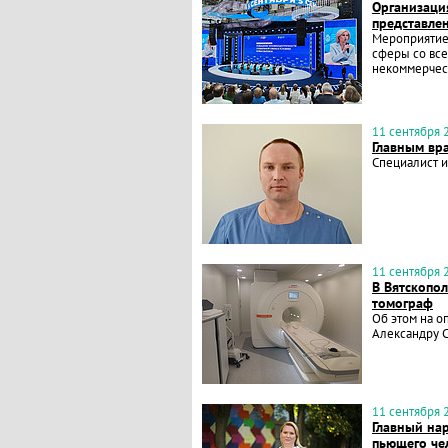
Организаци
представле
Мероприятие
сферы со все
некоммерческ
11 сентября 2
Главным вр
Специалист 
11 сентября 2
В Вятскопо
томограф
Об этом на о
Александру 
11 сентября 2
Главный нар
пьющего че