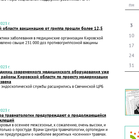
пн
023 г.
3
й области вакцинацию от гриппа прошли более 12,5
10
ктики заболевания в медицинские организации Кировской
авлено свыше 231 000 доз противогриппозной вакцины
17
24
31
023 г.
единиц современного медицинского оборудования уже
в районы Кировской области по проекту модернизации
 звена
 эндоскопической службы расширились в Свечинской ЦРБ
023 г.
ра травматологии предупреждают о продолжающейся
 клещей
оровья в осеннее межсезонье, к сожалению, очень высоки, и
 только о простуде. Врачи Центра травматологии, ортопедии и
ии предупредили о наиболее вероятных «осенних» травмах.