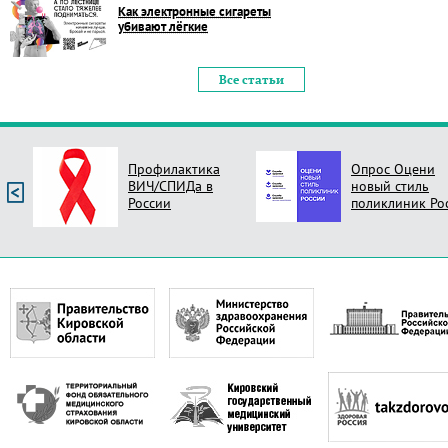
Как электронные сигареты
убивают лёгкие
Все статьи
Профилактика
Опрос Оцени
ВИЧ/СПИДа в
новый стиль
России
поликлиник Ро