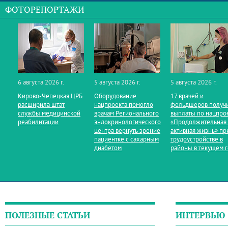
ФОТОРЕПОРТАЖИ
6 августа 2026 г.
5 августа 2026 г.
5 августа 2026 г.
Кирово‑Чепецкая ЦРБ
Оборудование
17 врачей и
расширила штат
нацпроекта помогло
фельдшеров получ
службы медицинской
врачам Регионального
выплаты по нацпро
реабилитации
эндокринологического
«Продолжительная
центра вернуть зрение
активная жизнь» пр
пациентке с сахарным
трудоустройстве в
диабетом
районы в текущем 
ПОЛЕЗНЫЕ СТАТЬИ
ИНТЕРВЬЮ