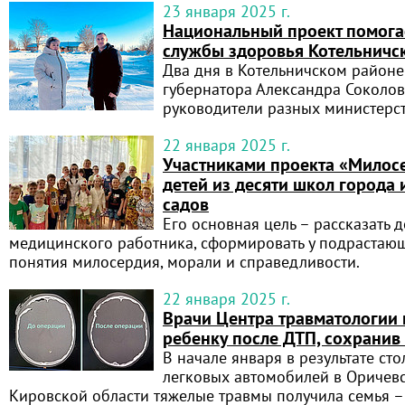
23 января 2025 г.
Национальный проект помогае
службы здоровья Котельничс
Два дня в Котельничском район
губернатора Александра Соколов
руководители разных министерс
22 января 2025 г.
Участниками проекта «Милос
детей из десяти школ города 
садов
Его основная цель – рассказать 
медицинского работника, сформировать у подрастаю
понятия милосердия, морали и справедливости.
22 января 2025 г.
Врачи Центра травматологии
ребенку после ДТП, сохранив
В начале января в результате ст
легковых автомобилей в Оричев
Кировской области тяжелые травмы получила семья –