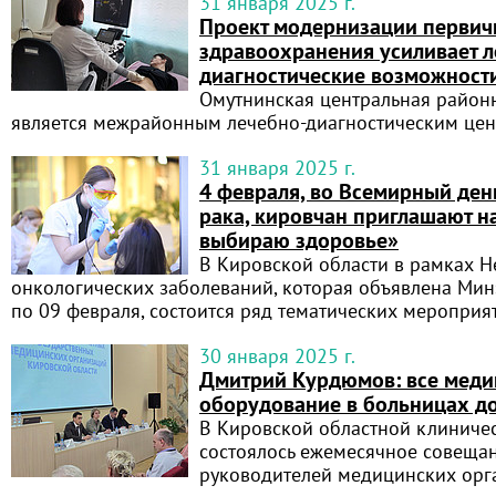
31 января 2025 г.
Проект модернизации первич
здравоохранения усиливает л
диагностические возможност
Омутнинская центральная район
является межрайонным лечебно-диагностическим це
31 января 2025 г.
4 февраля, во Всемирный ден
рака, кировчан приглашают н
выбираю здоровье»
В Кировской области в рамках 
онкологических заболеваний, которая объявлена Мин
по 09 февраля, состоится ряд тематических мероприя
30 января 2025 г.
Дмитрий Курдюмов: все меди
оборудование в больницах д
В Кировской областной клиниче
состоялось ежемесячное совеща
руководителей медицинских орг