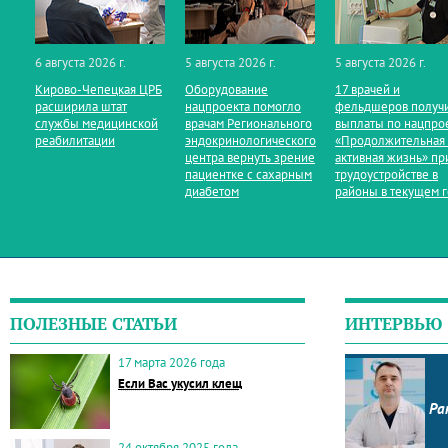
6 августа 2026 г.
5 августа 2026 г.
5 августа 2026 г.
Кирово‑Чепецкая ЦРБ
Оборудование
17 врачей и
расширила штат
нацпроекта помогло
фельдшеров получ
службы медицинской
врачам Регионального
выплаты по нацпро
реабилитации
эндокринологического
«Продолжительная
центра вернуть зрение
активная жизнь» пр
пациентке с сахарным
трудоустройстве в
диабетом
районы в текущем 
ПОЛЕЗНЫЕ СТАТЬИ
ИНТЕРВЬЮ
17 марта 2026 года
Если Вас укусил клещ
Ра
24 октября 2025 года