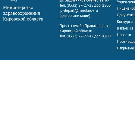
ул. Защитников Отечества, 69
Учрежден
Тел. (8332) 27-27-25 доб. 2500
Министерство
Лицензир
ip-depart@medkirov.ru
здравоохранения
Документ
(для организаций)
Кировской области
Конкурсы
Пресс-служба Правительства
Вакансии
Кировской области
Новости
Тел. (8332) 27-27-42 доп. 4200
Противоде
Открытые