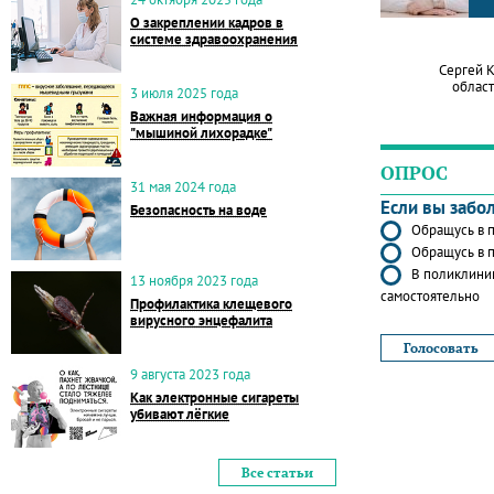
О закреплении кадров в
системе здравоохранения
Сергей 
област
3 июля 2025 года
Важная информация о
"мышиной лихорадке"
ОПРОС
31 мая 2024 года
Если вы забо
Безопасность на воде
Обращусь в п
Обращусь в п
В поликлиник
13 ноября 2023 года
самостоятельно
Профилактика клещевого
вирусного энцефалита
9 августа 2023 года
Как электронные сигареты
убивают лёгкие
Все статьи