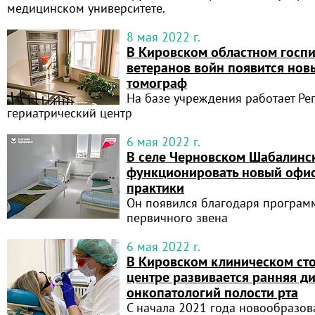
медицинском университете.
8 мая 2022 г.
В Кировском областном госпи
ветеранов войн появится но
томограф
На базе учреждения работает Ре
гериатрический центр
6 мая 2022 г.
В селе Черновском Шабалинс
функционировать новый офис
практики
Он появился благодаря програм
первичного звена
6 мая 2022 г.
В Кировском клиническом ст
центре развивается ранняя д
онкопатологий полости рта
С начала 2021 года новообразов