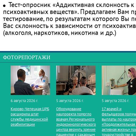
Тест-опросник «Аддиктивная склонность к
психоактивных веществ». Предлагаем Вам 
тестирование, по результатам которого Вы по
Вас склонность к зависимости от психоакти
(алкоголя, наркотиков, никотина и др.)
ФОТОРЕПОРТАЖИ
6 августа 2026 г.
5 августа 2026 г.
5 августа 2026 г.
Кирово‑Чепецкая ЦРБ
Оборудование
17 врачей и
расширила штат
нацпроекта помогло
фельдшеров получ
службы медицинской
врачам Регионального
выплаты по нацпро
реабилитации
эндокринологического
«Продолжительная
центра вернуть зрение
активная жизнь» пр
пациентке с сахарным
трудоустройстве в