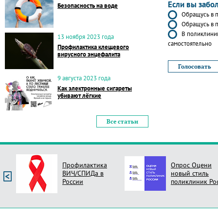
Если вы забо
Безопасность на воде
Обращусь в п
Обращусь в п
В поликлиник
13 ноября 2023 года
самостоятельно
Профилактика клещевого
вирусного энцефалита
9 августа 2023 года
Как электронные сигареты
убивают лёгкие
Все статьи
Профилактика
Опрос Оцени
ВИЧ/СПИДа в
новый стиль
России
поликлиник Ро