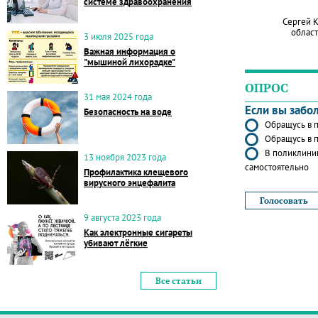
системе здравоохранения
Сергей 
област
3 июля 2025 года
Важная информация о
"мышиной лихорадке"
ОПРОС
31 мая 2024 года
Если вы забо
Безопасность на воде
Обращусь в п
Обращусь в п
В поликлиник
13 ноября 2023 года
самостоятельно
Профилактика клещевого
вирусного энцефалита
9 августа 2023 года
Как электронные сигареты
убивают лёгкие
Все статьи