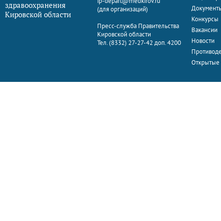
ip-depart@medkirov.ru
здравоохранения
Документ
(для организаций)
Кировской области
Конкурсы
Пресс-служба Правительства
Вакансии
Кировской области
Новости
Тел. (8332) 27-27-42 доп. 4200
Противоде
Открытые