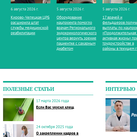
6 августа 2026 г.
5 августа 2026 г.
5 августа 2026 г.
Кирово‑Чепецкая ЦРБ
Оборудование
17 врачей и
расширила штат
нацпроекта помогло
фельдшеров получ
службы медицинской
врачам Регионального
выплаты по нацпро
реабилитации
эндокринологического
«Продолжительная
центра вернуть зрение
активная жизнь» пр
пациентке с сахарным
трудоустройстве в
диабетом
районы в текущем 
ПОЛЕЗНЫЕ СТАТЬИ
ИНТЕРВЬЮ
17 марта 2026 года
Если Вас укусил клещ
Ра
24 октября 2025 года
О закреплении кадров в