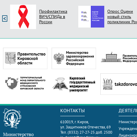
Опрос Оцени
Независимая
новый стиль
оценка качеств
поликлиник России
услуг
КОНТАКТЫ
ДЕЯТЕЛ
610019, г. Киров,
Министерс
ул. Защитников Отечества, 69
Учрежден
Тел. (8332) 27-27-25 доб. 2500
Министерство
Лицензир