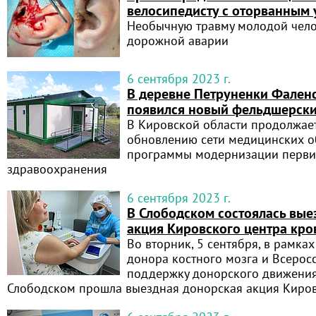
велосипедисту с оторванным
Необычную травму молодой чело
дорожной аварии
6 сентября 2023 г.
В деревне Петруненки Фален
появился новый фельдшерски
В Кировской области продолжает
обновлению сети медицинских о
программы модернизации перви
здравоохранения
6 сентября 2023 г.
В Слободском состоялась вые
акция Кировского центра кро
Во вторник, 5 сентября, в рамка
донора костного мозга и Всерос
поддержку донорского движения
Слободском прошла выездная донорская акция Киров