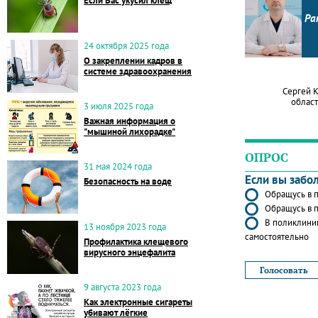
Если Вас укусил клещ
Ра
24 октября 2025 года
О закреплении кадров в
системе здравоохранения
Сергей 
област
3 июля 2025 года
Важная информация о
"мышиной лихорадке"
ОПРОС
31 мая 2024 года
Если вы забо
Безопасность на воде
Обращусь в п
Обращусь в п
В поликлиник
13 ноября 2023 года
самостоятельно
Профилактика клещевого
вирусного энцефалита
9 августа 2023 года
Как электронные сигареты
убивают лёгкие