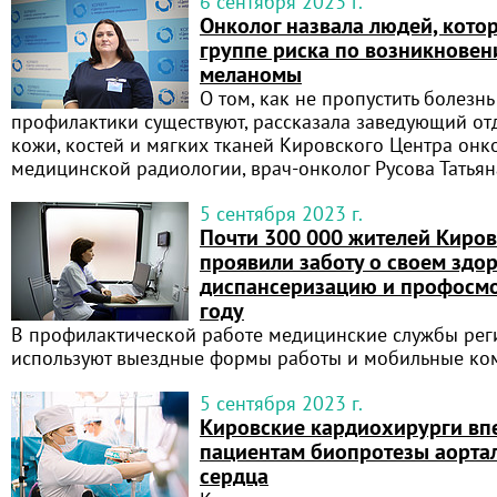
6 сентября 2023 г.
Онколог назвала людей, кото
группе риска по возникновен
меланомы
О том, как не пропустить болезн
профилактики существуют, рассказала заведующий о
кожи, костей и мягких тканей Кировского Центра онк
медицинской радиологии, врач-онколог Русова Татьян
5 сентября 2023 г.
Почти 300 000 жителей Киров
проявили заботу о своем здо
диспансеризацию и профосмо
году
В профилактической работе медицинские службы рег
используют выездные формы работы и мобильные ко
5 сентября 2023 г.
Кировские кардиохирурги вп
пациентам биопротезы аорта
сердца