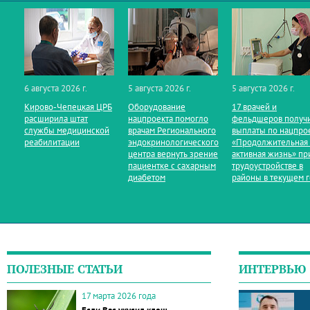
6 августа 2026 г.
5 августа 2026 г.
5 августа 2026 г.
Кирово‑Чепецкая ЦРБ
Оборудование
17 врачей и
расширила штат
нацпроекта помогло
фельдшеров получ
службы медицинской
врачам Регионального
выплаты по нацпро
реабилитации
эндокринологического
«Продолжительная
центра вернуть зрение
активная жизнь» пр
пациентке с сахарным
трудоустройстве в
диабетом
районы в текущем 
ПОЛЕЗНЫЕ СТАТЬИ
ИНТЕРВЬЮ
17 марта 2026 года