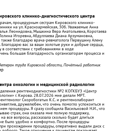
ировского клинико-диагностического центра
рачам, процедурным сестрам Кировского клинико-
иники на ул. Красноармейская, 30б. Уважаемые Анна
талья Леонидовна, Мышкина Вера Анатольевна, Коротаева
Полина Игоревна, Абдуллаева Диана Арзумановна,
 также благодарю врача-ревматолога Первушину Алену
 Благодарю вас за ваши золотые руки и добрые сердца,
 в соответствии с требованиями в ходе
очень большая благодарность организаторам процесса и
 Ветеран труда Кировской области, Почётный работник
РФ
Центра онкологии и медицинской радиологии
отделения рентгенодиагностики №2 КОГКБУЗ «Центр
огии» г. Кирова. 28.07.2026 мне делали МРТ.
ентгенолог Скоробогатых К.С. и рентгенолаборант
риветлив, дружелюбен, что очень помогло успокоиться и
ием процедуры. Я сразу сообщила Васильковой Н.И., что
ываю страх, она оказала мне полную поддержку,
 на все вопросы, рассказала сколько будет длиться
 мне было удобно и комфортно. После процедуры
 при прохождении процедуры, оперативно выдали диск с
о доброго. Такое отношение к пациентам показывает