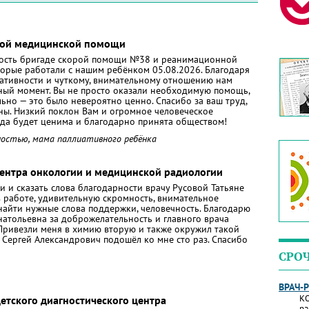
орой медицинской помощи
ость бригаде скорой помощи №38 и реанимационной
орые работали с нашим ребёнком 05.08.2026. Благодаря
ативности и чуткому, внимательному отношению нам
ный момент. Вы не просто оказали необходимую помощь,
ьно — это было невероятно ценно. Спасибо за ваш труд,
шны. Низкий поклон Вам и огромное человеческое
гда будет ценима и благодарно принята обществом!
ностью, мама паллиативного ребёнка
Центра онкологии и медицинской радиологии
и и сказать слова благодарности врачу Русовой Татьяне
 работе, удивительную скромность, внимательное
найти нужные слова поддержки, человечность. Благодарю
натольевна за доброжелательность и главного врача
. Привезли меня в химию вторую и также окружил такой
 Сергей Александрович подошёл ко мне сто раз. Спасибо
СРО
ВРАЧ-
КО
етского диагностического центра
ра