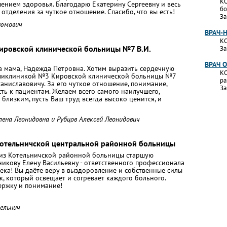
КО
ением здоровья. Благодарю Екатерину Сергеевну и весь
бо
отделения за чуткое отношение. Спасибо, что вы есть!
За
аюмович
ВРАЧ-
КО
Кировской клинической больницы №7 В.И.
За
ВРАЧ 
ла мама, Надежда Петровна. Хотим выразить сердечную
КО
оликлиникой №3 Кировской клинической больницы №7
ра
аниславовичу. За его чуткое отношение, понимание,
За
ть к пациентам. Желаем всего самого наилучшего,
близким, пусть Ваш труд всегда высоко ценится, и
ена Леонидовна и Рубцов Алексей Леонидович
Котельничской центральной районной больницы
 из Котельничской районной больницы старшую
икову Елену Васильевну - ответственного профессионала
ека! Вы даёте веру в выздоровление и собственные силы
ик, который освещает и согревает каждого больного.
ержку и понимание!
тельнич