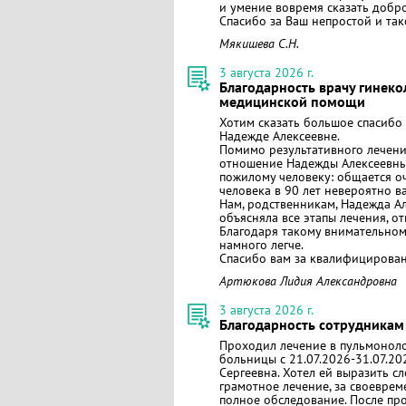
и умение вовремя сказать добро
Спасибо за Ваш непростой и та
Мякишева С.Н.
3 августа 2026 г.
Благодарность врачу гинеко
медицинской помощи
Хотим сказать большое спасибо
Надежде Алексеевне.
​Помимо результативного лечени
отношение Надежды Алексеевны 
пожилому человеку: общается оч
человека в 90 лет невероятно в
​Нам, родственникам, Надежда А
объясняла все этапы лечения, о
Благодаря такому внимательном
намного легче.
​Спасибо вам за квалифицирова
Артюкова Лидия Александровна
3 августа 2026 г.
Благодарность сотрудникам
Проходил лечение в пульмонол
больницы с 21.07.2026-31.07.2
Сергеевна. Хотел ей выразить с
грамотное лечение, за своевре
полное обследование. После про