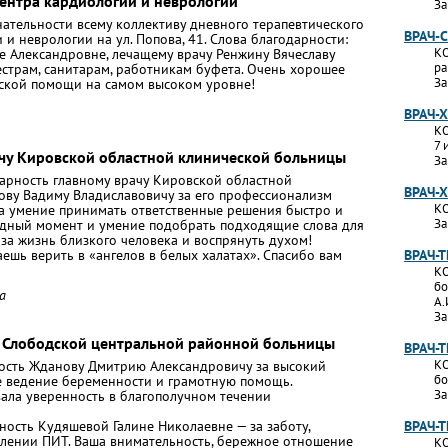
Центра кардиологии и неврологии
За
ательности всему коллективу дневного терапевтического
ВРАЧ-
и неврологии на ул. Попова, 41. Слова благодарности:
КО
е Александровне, лечащему врачу Ренжину Вячеславу
ра
естрам, санитарам, работникам буфета. Очень хорошее
За
ской помощи на самом высоком уровне!
ВРАЧ-
КО
7 
ачу Кировской областной клинической больницы
За
арность главному врачу Кировской областной
ВРАЧ-
ву Вадиму Владиславовичу за его профессионализм
КО
за умение принимать ответственные решения быстро и
За
рудный момент и умение подобрать подходящие слова для
 за жизнь близкого человека и воспрянуть духом!
ешь верить в «ангелов в белых халатах». Спасибо вам
ВРАЧ-
КО
бо
а
А.
За
 Слободской центральной районной больницы
ВРАЧ-
КО
сть Жданову Дмитрию Александровичу за высокий
бо
е ведение беременности и грамотную помощь.
За
вала уверенность в благополучном течении
ность Кудяшевой Галине Николаевне — за заботу,
ВРАЧ-
елении ПИТ. Ваша внимательность, бережное отношение
КО