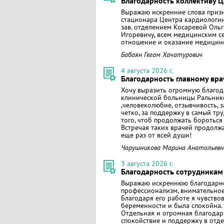
Благодарность коллективу 
Выражаю искренние слова призн
стационара Центра кардиологии 
зав. отделением Косаревой Ольг
Игоревичу, всем медицинским с
отношение и оказание медицин
Бабаян Гегам Хачатурович
4 августа 2026 г.
Благодарность главному вр
Хочу выразить огромную благод
клинической больницы Ральнико
,человеколюбие, отзывчивость, 
четко, за поддержку в самый т
того, чтоб продолжать бороться
Встречая таких врачей продолжа
еще раз от всей души!
Чарушникова Марина Анатольевн
3 августа 2026 г.
Благодарность сотрудникам
Выражаю искреннюю благодарно
профессионализм, внимательно
Благодаря его работе я чувство
беременности и была спокойна.
Отдельная и огромная благодар
спокойствие и поддержку в отд