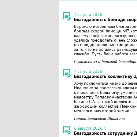
7 августа 2026 г.
Благодарность бригаде ск
Выражаю искреннюю благодарн
бригаде скорой помощи №7, кот
вашему профессионализму, опер
удалось преодолеть очень слож
но и поддержали нас эмоционал
за то, что не остались равноду
спасибо! Пусть Ваша работа все
С уважением и большой благодар
7 августа 2026 г.
Благодарность коллективу 
Хочу поклониться низко до земл
Ивановне за профессионализм в
отношение к больному, умение 
медсестру Попцову Анастасию А
Бакина С.А. за такой коллектив
же хороший коллектив. Пленкин
медперсоналу второй химии.
Галина Борисовна Шишкина
6 августа 2026 г.
Благодарность сотруднику Д