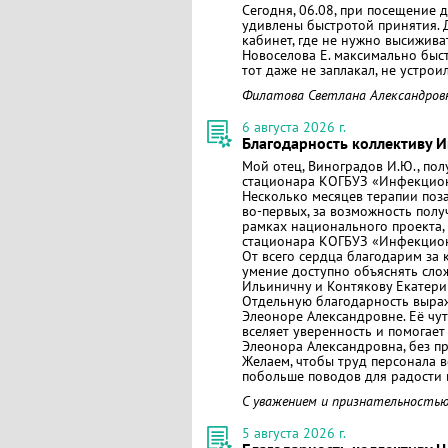
Сегодня, 06.08, при посещение 
удивлены быстротой принятия. Д
кабинет, где не нужно высиживат
Новоселова Е. максимально быс
тот даже не заплакал, не устрои
Филатова Светлана Александров
6 августа 2026 г.
Благодарность коллективу 
Мой отец, Виноградов И.Ю., пол
стационара КОГБУЗ «Инфекцион
Несколько месяцев терапии поза
во‑первых, за возможность полу
рамках национального проекта, 
стационара КОГБУЗ «Инфекцион
От всего сердца благодарим з
умение доступно объяснять сло
Ильиничну и Контякову Екатери
Отдельную благодарность выра
Элеоноре Александровне. Её чу
вселяет уверенность и помогает
Элеонора Александровна, без пр
Желаем, чтобы труд персонала в
побольше поводов для радости и
С уважением и признательностью
5 августа 2026 г.