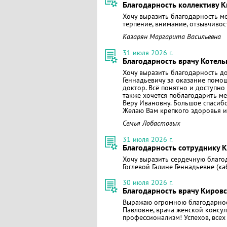
Благодарность коллективу 
Хочу выразить благодарность м
терпение, внимание, отзывчивост
Казарян Маргарита Васильевна
31 июля 2026 г.
Благодарность врачу Котел
Хочу выразить благодарность д
Геннадьевичу за оказание помо
доктор. Всё понятно и доступно
также хочется поблагодарить м
Веру Ивановну. Большое спасиб
Желаю Вам крепкого здоровья и 
Семья Лобастовых
31 июля 2026 г.
Благодарность сотруднику 
Хочу выразить сердечную благо
Гоглевой Галине Геннадьевне (к
30 июля 2026 г.
Благодарность врачу Кировс
Выражаю огромною благодарнос
Павловне, врача женской консуль
профессионализм! Успехов, всех