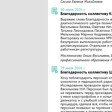
Сосина Евгения Михайловна
30 июля 2026 г.
Благодарность коллективу К
Выражаю слова благодарности в
диагностического центра поликл
Васильевна Белёва, Ожегова На
Татьяна Леонидовна, Пасютина 
Мельникова Марина Андреевна;
Викторовну из поликлиники №9.
безупречно выполненную работу
диспансеризации. Отдельная и 
работникам регистратуры.
Масленникова Ольга Васильевна,
профессионального образования 
29 июля 2026 г.
Благодарность коллективу 
Хочу поблагодарить персонал 
онкологии и медицинской радиол
Исследование проводили врач-р
Василькова Н.И. Персонал был п
не переживать перед прохожден
у меня клаустрофобия и я испыт
деликатно и с улыбкой ответила
процедура, сделала всё, чтобы
персонал похвалил за терпение
исследованием и пожелали всег