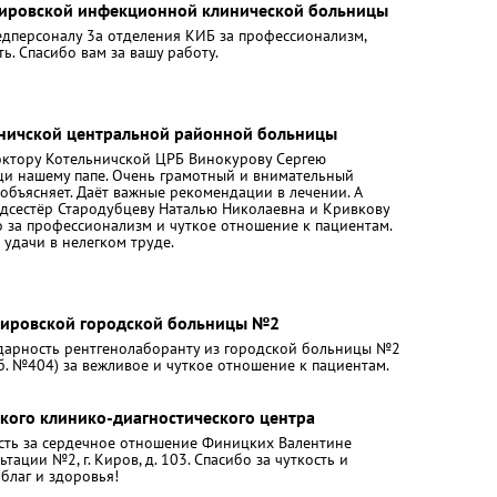
Кировской инфекционной клинической больницы
едперсоналу 3а отделения КИБ за профессионализм,
ь. Спасибо вам за вашу работу.
ьничской центральной районной больницы
октору Котельничской ЦРБ Винокурову Сергею
щи нашему папе. Очень грамотный и внимательный
 объясняет. Даёт важные рекомендации в лечении. А
едсестёр Стародубцеву Наталью Николаевна и Кривкову
о за профессионализм и чуткое отношение к пациентам.
удачи в нелегком труде.
Кировской городской больницы №2
дарность рентгенолаборанту из городской больницы №2
аб. №404) за вежливое и чуткое отношение к пациентам.
кого клинико-диагностического центра
ть за сердечное отношение Финицких Валентине
тации №2, г. Киров, д. 103. Спасибо за чуткость и
 благ и здоровья!