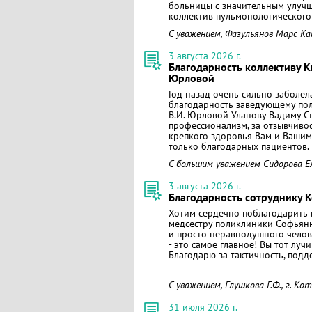
больницы с значительным улучш
коллектив пульмонологического 
С уважением, Фазульянов Марс К
3 августа 2026 г.
Благодарность коллективу 
Юрловой
Год назад очень сильно заболе
благодарность заведующему п
В.И. Юрловой Уланову Вадиму Ст
профессионализм, за отзывчивос
крепкого здоровья Вам и Вашим 
только благодарных пациентов.
С большим уважением Сидорова Ел
3 августа 2026 г.
Благодарность сотруднику 
Хотим сердечно поблагодарить
медсестру поликлиники Софьянн
и просто неравнодушного челов
- это самое главное! Вы тот луч
Благодарю за тактичность, подд
С уважением, Глушкова Г.Ф., г. Ко
31 июля 2026 г.