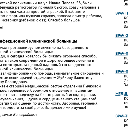
детской поликлиники на ул. Ивана Попова, 58, были
За
евушка регистратор приняла быстро, сразу направив в
ь по два часа за простой справкой. В кабинете
ВРАЧ 
тро оформила нужную справку, провела осмотр ребенка,
КО
л истерику (ребенок с овз). Спасибо большое.
кл
За
на
ВРАЧ 
КО
Инфекционной клинической больницы
За
учал противовирусное лечение на базе дневного
ной клинической больницы».
ВРАЧ-
ди, и сегодня хотелось бы сказать огромное спасибо,
КО
чать такое современное и дорогостоящее лечение в
За
а во‑вторых, за ценный кадровый состав дневного
ной клинической больницы».
ВРАЧ-
а квалифицированную помощь, внимательное отношение и
КО
жные вещи врачей отделения — Жуйкову Валентину
7 
ну Леонидовну.
За
жаем старшей медицинской сестре отделения Рычковой
ткое, терпеливое, бережное отношение к пациентам
МЕДИЦ
 не терять надежду на благоприятный исход терапии.
КО
еувеличения, — душа и сердце дневного стационара!
кл
сегда был оценён по достоинству. Здоровья, терпения,
За
 гордости за своё дело. Вы делаете мир лучше!
, семья Виноградовых
ВРАЧ-
КО
ра