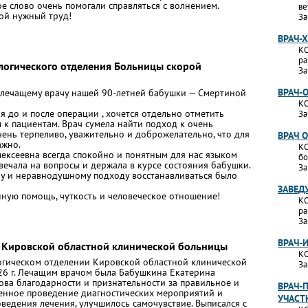
е слово очень помогали справляться с волнением.
ве
кой нужный труд!
За
ВРАЧ-
КО
ра
логического отделения Больницы скорой
За
ВРАЧ-
 лечащему врачу нашей 90-летней бабушки — Смертиной
КО
я до и после операции , хочется отдельно отметить
За
к пациентам. Врач сумела найти подход к очень
ень терпеливо, уважительно и доброжелательно, что для
ВРАЧ 
ажно.
КО
лексеевна всегда спокойно и понятным для нас языком
бо
твечала на вопросы и держала в курсе состояния бабушки.
За
у и неравнодушному подходу восстанавливаться было
ЗАВЕД
нную помощь, чуткость и человеческое отношение!
КО
ра
За
ВРАЧ-
 Кировской областной клинической больницы
КО
огическом отделении Кировской областной клинической
За
026 г. Лечащим врачом была Бабушкина Екатерина
лова благодарности и признательности за правильное и
ВРАЧ-
менное проведение диагностических мероприятий и
УЧАСТ
ведения лечения, улучшилось самочувствие. Выписался с