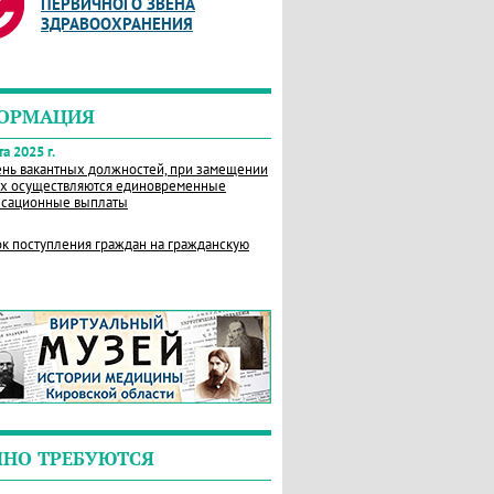
ПЕРВИЧНОГО ЗВЕНА
ЗДРАВООХРАНЕНИЯ
ОРМАЦИЯ
а 2025 г.
нь вакантных должностей, при замещении
х осуществляются единовременные
сационные выплаты
к поступления граждан на гражданскую
ЧНО ТРЕБУЮТСЯ