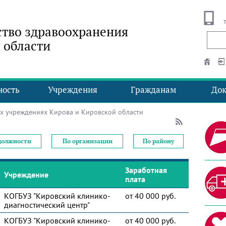
тво здравоохранения
 области
ность
Учреждения
Гражданам
До
х учреждениях Кирова и Кировской области
должности
По организации
По району
Заработная
Учреждение
плата
КОГБУЗ "Кировский клинико-
от 40 000 руб.
диагностический центр"
КОГБУЗ "Кировский клинико-
от 40 000 руб.