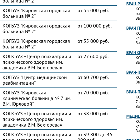
больница № 2"
ВРАЧ-
КО
КОГБУЗ "Кировская городская
от 55 000 руб.
ра
больница № 2"
За
КОГБУЗ "Кировская городская
от 100 000 руб.
ВРАЧ 
больница № 2"
КО
кл
КОГБУЗ "Кировская городская
от 55 000 руб.
За
больница № 2"
ВРАЧ 
КОГКБУЗ «Центр психиатрии и
от 27 600 руб.
КО
психического здоровья им.
За
академика В.М. Бехтерева»
ВРАЧ-
КОГБУЗ "Центр медицинской
от 60 700 руб.
КО
За
реабилитации"
ВРАЧ-
КОГБУЗ "Кировская
от 70 000 руб.
КО
клиническая больница № 7 им.
7 
В.И. Юрловой"
За
КОГКБУЗ «Центр психиатрии и
от 38 000 руб.
МЕДИЦ
психического здоровья им.
КО
академика В.М. Бехтерева»
кл
За
КОГКБУЗ «Центр психиатрии и
от 39 800 до 45