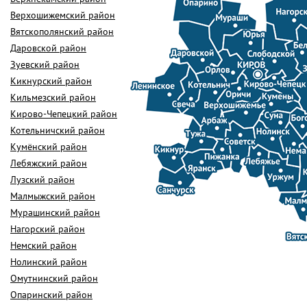
Верхошижемский район
Вятскополянский район
Даровской район
Зуевский район
Кикнурский район
Кильмезский район
Кирово-Чепецкий район
Котельничский район
Кумёнский район
Лебяжский район
Лузский район
Малмыжский район
Мурашинский район
Нагорский район
Немский район
Нолинский район
Омутнинский район
Опаринский район