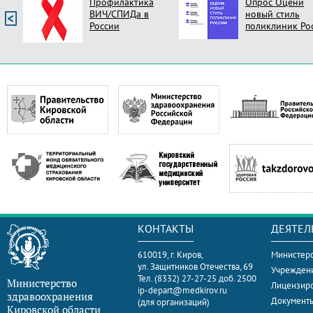
Профилактика
Опрос Оцени
ВИЧ/СПИДа в
новый стиль
России
поликлиник Ро
КОНТАКТЫ
ДЕЯТЕЛ
610019, г. Киров,
Министерс
ул. Защитников Отечества, 69
Учрежден
Тел. (8332) 27-27-25 доб. 2500
Министерство
Лицензир
ip-depart@medkirov.ru
здравоохранения
Документ
(для организаций)
Кировской области