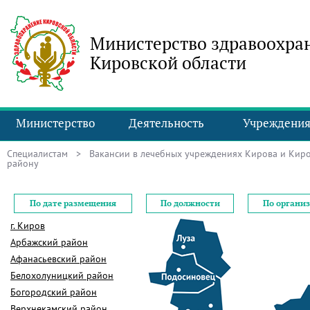
Министерство здравоохра
Кировской области
Министерство
Деятельность
Учреждени
Специалистам
>
Вакансии в лечебных учреждениях Кирова и Киро
району
По дате размещения
По должности
По органи
г. Киров
Арбажский район
Афанасьевский район
Белохолуницкий район
Богородский район
Верхнекамский район