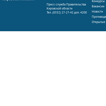
Конкурсы
Пресс-служба Правительства
Вакансии
Кировской области
Новости
Тел. (8332) 27-27-42 доп. 4200
Противоде
Открытые