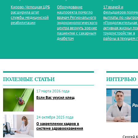
Кирово‑Чепецкая ЦРБ
Оборудование
17 врачей и
расширила штат
нацпроекта помогло
фельдшеров получ
службы медицинской
врачам Регионального
выплаты по нацпро
реабилитации
эндокринологического
«Продолжительная
центра вернуть зрение
активная жизнь» пр
пациентке с сахарным
трудоустройстве в
диабетом
районы в текущем 
ПОЛЕЗНЫЕ СТАТЬИ
ИНТЕРВЬЮ
17 марта 2026 года
Если Вас укусил клещ
Ра
24 октября 2025 года
О закреплении кадров в
системе здравоохранения
Сергей 