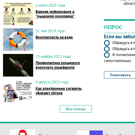
област
3 июля 2025 года
Важная информация о
"мышиной лихорадке"
ОПРОС
31 мая 2024 года
Если вы забо
Безопасность на воде
Обращусь в п
Обращусь в п
В поликлиник
13 ноября 2023 года
самостоятельно
Профилактика клещевого
вирусного энцефалита
9 августа 2023 года
Как электронные сигареты
убивают лёгкие
Все статьи