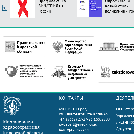
Профилактика
Опрос Оцени
ВИЧ/СПИДа в
новый стиль
России
поликлиник Ро
КОНТАКТЫ
ДЕЯТЕЛ
610019, г. Киров,
Министерс
ул. Защитников Отечества, 69
Учрежден
Тел. (8332) 27-27-25 доб. 2500
Министерство
Лицензир
ip-depart@medkirov.ru
здравоохранения
Документ
(для организаций)
Кировской области