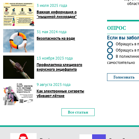
област
3 июля 2025 года
Важная информация о
"мышиной лихорадке"
ОПРОС
31 мая 2024 года
Если вы забо
Безопасность на воде
Обращусь в п
Обращусь в п
В поликлиник
13 ноября 2023 года
самостоятельно
Профилактика клещевого
вирусного энцефалита
9 августа 2023 года
Как электронные сигареты
убивают лёгкие
Все статьи