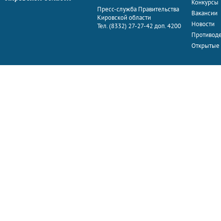
Конкурсы
Пресс-служба Правительства
Вакансии
Кировской области
Новости
Тел. (8332) 27-27-42 доп. 4200
Противоде
Открытые