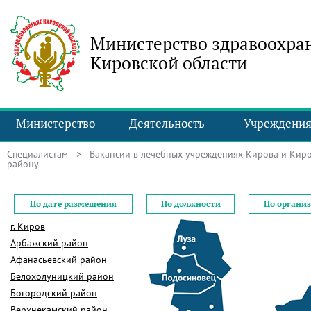
Министерство здравоохра
Кировской области
Министерство
Деятельность
Учреждени
Специалистам
>
Вакансии в лечебных учреждениях Кирова и Киро
району
По дате размещения
По должности
По органи
г. Киров
Арбажский район
Афанасьевский район
Белохолуницкий район
Богородский район
Верхнекамский район