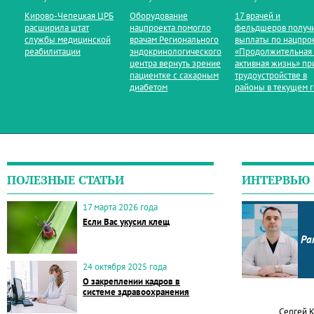
Кирово‑Чепецкая ЦРБ
Оборудование
17 врачей и
расширила штат
нацпроекта помогло
фельдшеров получ
службы медицинской
врачам Регионального
выплаты по нацпро
реабилитации
эндокринологического
«Продолжительная
центра вернуть зрение
активная жизнь» пр
пациентке с сахарным
трудоустройстве в
диабетом
районы в текущем 
ПОЛЕЗНЫЕ СТАТЬИ
ИНТЕРВЬЮ
17 марта 2026 года
Если Вас укусил клещ
Ра
24 октября 2025 года
О закреплении кадров в
системе здравоохранения
Сергей 