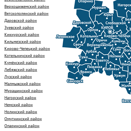
Верхошижемский район
Вятскополянский район
Даровской район
Зуевский район
Кикнурский район
Кильмезский район
Кирово-Чепецкий район
Котельничский район
Кумёнский район
Лебяжский район
Лузский район
Малмыжский район
Мурашинский район
Нагорский район
Немский район
Нолинский район
Омутнинский район
Опаринский район