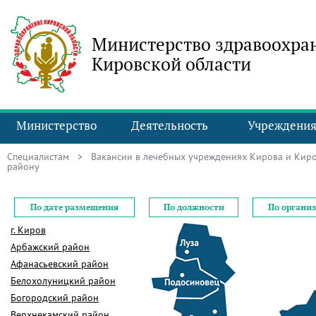
Министерство здравоохра
Кировской области
Министерство
Деятельность
Учреждени
Специалистам
>
Вакансии в лечебных учреждениях Кирова и Киро
району
По дате размещения
По должности
По органи
г. Киров
Арбажский район
Афанасьевский район
Белохолуницкий район
Богородский район
Верхнекамский район