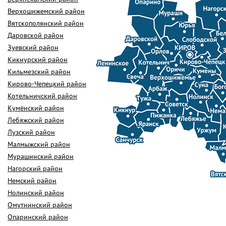
Верхошижемский район
Вятскополянский район
Даровской район
Зуевский район
Кикнурский район
Кильмезский район
Кирово-Чепецкий район
Котельничский район
Кумёнский район
Лебяжский район
Лузский район
Малмыжский район
Мурашинский район
Нагорский район
Немский район
Нолинский район
Омутнинский район
Опаринский район