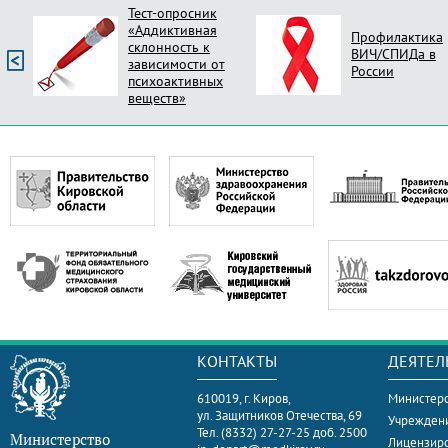
Тест-опросник
«Аддиктивная
Профилактика
склонность к
ВИЧ/СПИДа в
зависимости от
России
психоактивных
веществ»
КОНТАКТЫ
ДЕЯТЕЛ
610019, г. Киров,
Министерс
ул. Защитников Отечества, 69
Учрежден
Тел. (8332) 27-27-25 доб. 2500
Министерство
Лицензир