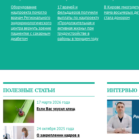
Оборудование
17 врачей и
В Кирове многодет
нацпроекта помогло
фельдшеров получили
мама восьмерых де
врачам Регионального
выплаты по нацпроекту
стала донором
эндокринологического
«Продолжительная и
центра вернуть зрение
активная жизнь» при
пациентке с сахарным
трудоустройстве в
диабетом
районы в текущем году
ПОЛЕЗНЫЕ СТАТЬИ
ИНТЕРВЬЮ
17 марта 2026 года
Если Вас укусил клещ
Ра
24 октября 2025 года
О закреплении кадров в