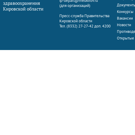
ip-depart@medkirov.ru
здравоохранения
Документ
(для организаций)
Кировской области
Конкурсы
Пресс-служба Правительства
Вакансии
Кировской области
Новости
Тел. (8332) 27-27-42 доп. 4200
Противоде
Открытые