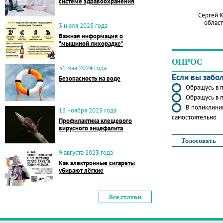
системе здравоохранения
Сергей 
област
3 июля 2025 года
Важная информация о
"мышиной лихорадке"
ОПРОС
31 мая 2024 года
Если вы забо
Безопасность на воде
Обращусь в п
Обращусь в п
В поликлиник
13 ноября 2023 года
самостоятельно
Профилактика клещевого
вирусного энцефалита
9 августа 2023 года
Как электронные сигареты
убивают лёгкие
Все статьи