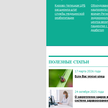
Кирово‑Чепецкая ЦРБ
Оборудован
расширила штат
нацпроекта 
службы медицинской
врачам Реги
реабилитации
эндокринол
центра верн
пациентке с
диабетом
ПОЛЕЗНЫЕ СТАТЬИ
17 марта 2026 года
Если Вас укусил клещ
24 октября 2025 года
О закреплении кадров 
системе здравоохране