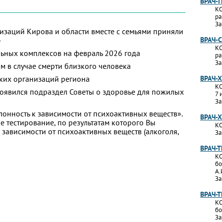
ВРАЧ-
КО
ра
За
изаций Кирова и области вместе с семьями приняли
»
ВРАЧ-
КО
ьных комплексов на февраль 2026 года
ра
За
м в случае смерти близкого человека
ких организаций региона
ВРАЧ-
КО
появился подраздел Советы о здоровье для пожилых
7 
За
лонность к зависимости от психоактивных веществ».
ВРАЧ-
 тестирование, по результатам которого Вы
КО
 к зависимости от психоактивных веществ (алкоголя,
За
ВРАЧ-
КО
бо
А.
За
ВРАЧ-
КО
бо
За