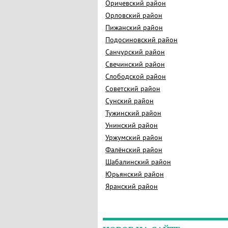
Оричевский район
Орловский район
Пижанский район
Подосиновский район
Санчурский район
Свечинский район
Слободской район
Советский район
Сунский район
Тужинский район
Унинский район
Уржумский район
Фалёнский район
Шабалинский район
Юрьянский район
Яранский район