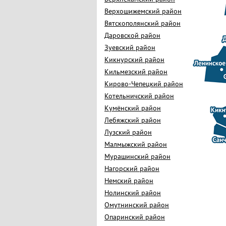
Верхошижемский район
Вятскополянский район
Даровской район
Зуевский район
Кикнурский район
Кильмезский район
Кирово-Чепецкий район
Котельничский район
Кумёнский район
Лебяжский район
Лузский район
Малмыжский район
Мурашинский район
Нагорский район
Немский район
Нолинский район
Омутнинский район
Опаринский район