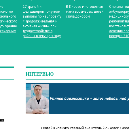
ие
17 врачей и
В Кирове многодетная
С начала го
помогло
фельдшеров получили
мама восьмерых детей
амбулаторн
онального
выплаты по нацпроекту
стала донором
медицинск
огического
«Продолжительная и
реабилитац
уть зрение
активная жизнь» при
восстанови
 сахарным
трудоустройстве в
лечения пр
районы в текущем году
порядка 240
ИНТЕРВЬЮ
Ранняя диагностика – залог победы над 
в
ния
Сергей Кисличко, главный внештатный онколог Киро