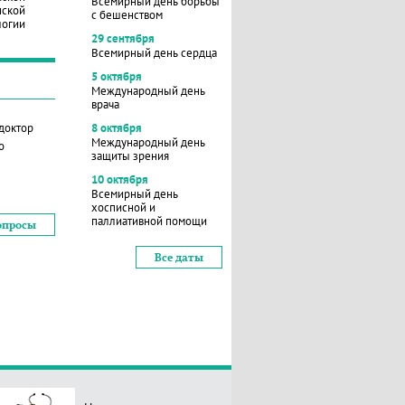
Всемирный день борьбы
нской
с бешенством
логии
29 сентября
Всемирный день сердца
5 октября
Международный день
врача
 доктор
8 октября
Международный день
о
защиты зрения
10 октября
Всемирный день
хосписной и
паллиативной помощи
опросы
Все даты