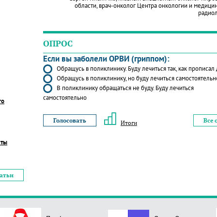
области, врач-онколог Центра онкологии и медици
радио
ОПРОС
Если вы заболели ОРВИ (гриппом):
Обращусь в поликлинику. Буду лечиться так, как прописал
Обращусь в поликлинику, но буду лечиться самостоятельн
В поликлинику обращаться не буду. Буду лечиться
самостоятельно
го
Все 
Итоги
еты
татьи