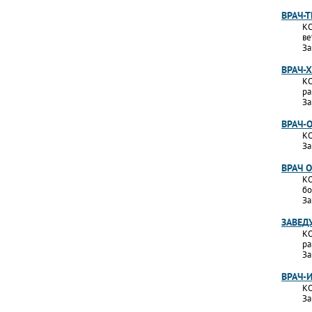
ВРАЧ-
КО
ве
За
ВРАЧ-
КО
ра
За
ВРАЧ-
КО
За
ВРАЧ 
КО
бо
За
ЗАВЕД
КО
ра
За
ВРАЧ-
КО
За