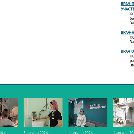
ВРАЧ-
УЧАСТ
КО
бо
За
ВРАЧ-
КО
За
ВРАЧ 
КО
ра
За
6 г.
5 августа 2026 г.
4 августа 2026 г.
4 августа 20