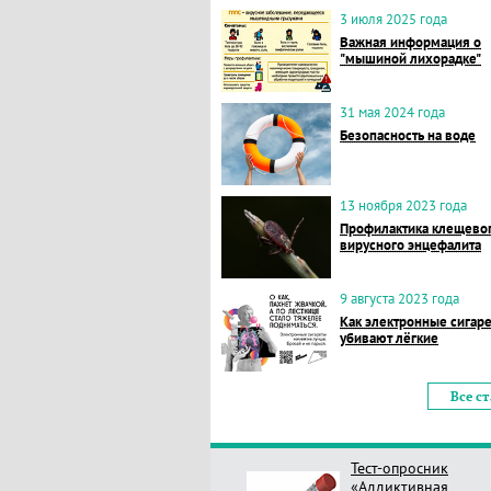
3 июля 2025 года
Важная информация о
"мышиной лихорадке"
31 мая 2024 года
Безопасность на воде
13 ноября 2023 года
Профилактика клещево
вирусного энцефалита
9 августа 2023 года
Как электронные сигар
убивают лёгкие
Все с
Тест-опросник
«Аддиктивная