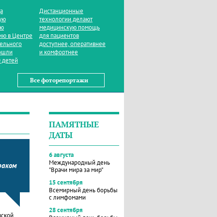
да
Дистанционные
ую
технологии делают
ую
медицинскую помощь
ию в Центре
для пациентов
тельного
доступнее, оперативнее
ошли
и комфортнее
 детей
Все фоторепортажи
ПАМЯТНЫЕ
ДАТЫ
6 августа
Международный день
раком
"Врачи мира за мир"
15 сентября
Всемирный день борьбы
с лимфомами
28 сентября
вской