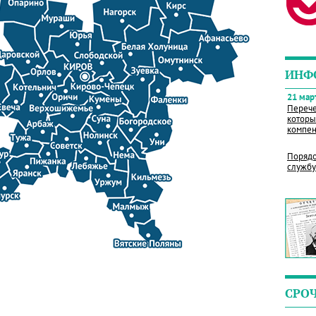
ИНФ
21 март
Перече
которы
компен
Порядо
службу
СРО