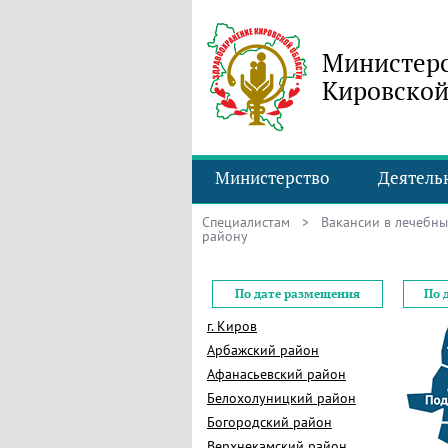
Министерс
Кировской
Министерство
Деятель
Специалистам
>
Вакансии в лечебн
району
По дате размещения
По 
г. Киров
Арбажский район
Афанасьевский район
Белохолуницкий район
Богородский район
Верхнекамский район