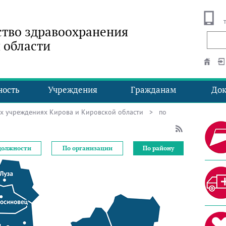
тво здравоохранения
 области
ность
Учреждения
Гражданам
До
ых учреждениях Кирова и Кировской области
> по
должности
По организации
По району