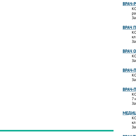
ВРАЧ-
КО
ра
За
ВРАЧ 
КО
кл
За
ВРАЧ 
КО
За
ВРАЧ-
КО
За
ВРАЧ-
КО
7 
За
МЕДИЦ
КО
кл
За