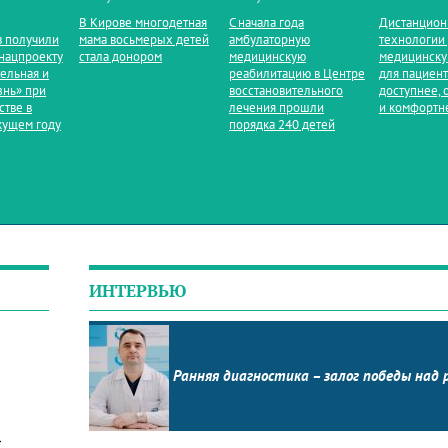
В Кирове многодетная
С начала года
Дистанцио
 получили
мама восьмерых детей
амбулаторную
технологии
нацпроекту
стала донором
медицинскую
медицинск
ельная и
реабилитацию в Центре
для пациен
знь» при
восстановительного
доступнее, 
стве в
лечения прошли
и комфортн
кущем году
порядка 240 детей
ИНТЕРВЬЮ
Ранняя диагностика – залог победы над 
в