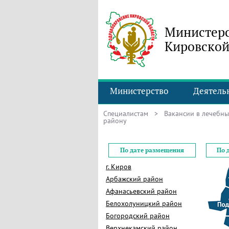
Министерс
Кировской
Министерство
Деятель
Специалистам
>
Вакансии в лечебн
району
По дате размещения
По 
г. Киров
Арбажский район
Афанасьевский район
Белохолуницкий район
Богородский район
Верхнекамский район