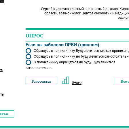
ния
Сергей Кисличко, главный внештатный онколог Киро
области, врач-онколог Центра онкологии и медици
радио
ОПРОС
Если вы заболели ОРВИ (гриппом):
Обращусь в поликлинику. Буду лечиться так, как прописал
Обращусь в поликлинику, но буду лечиться самостоятельн
В поликлинику обращаться не буду. Буду лечиться
самостоятельно
го
Все 
Итоги
еты
татьи