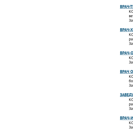
ВРАЧ-
КО
ве
За
ВРАЧ-
КО
ра
За
ВРАЧ-
КО
За
ВРАЧ 
КО
бо
За
ЗАВЕД
КО
ра
За
ВРАЧ-
КО
За