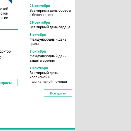
28 сентября
вской
Всемирный день борьбы
нской
с бешенством
логии
29 сентября
Всемирный день сердца
5 октября
Международный день
врача
 доктор
8 октября
Международный день
о
защиты зрения
10 октября
Всемирный день
хосписной и
паллиативной помощи
опросы
Все даты