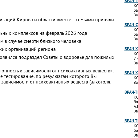
ВРАЧ-
КО
ра
За
изаций Кирова и области вместе с семьями приняли
»
ВРАЧ-
КО
ьных комплексов на февраль 2026 года
ра
За
м в случае смерти близкого человека
ких организаций региона
ВРАЧ-
КО
появился подраздел Советы о здоровье для пожилых
7 
За
лонность к зависимости от психоактивных веществ».
ВРАЧ-
 тестирование, по результатам которого Вы
КО
 к зависимости от психоактивных веществ (алкоголя,
За
ВРАЧ-
КО
бо
А.
За
ВРАЧ-
КО
бо
За