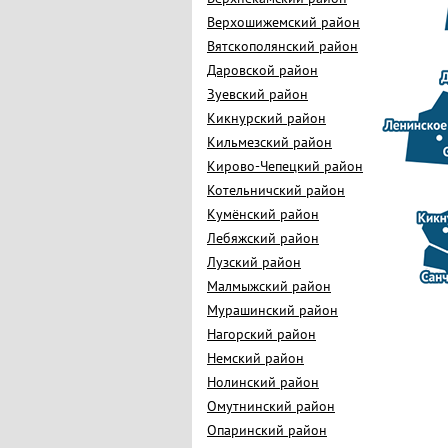
Верхошижемский район
Вятскополянский район
Даровской район
Зуевский район
Кикнурский район
Кильмезский район
Кирово-Чепецкий район
Котельничский район
Кумёнский район
Лебяжский район
Лузский район
Малмыжский район
Мурашинский район
Нагорский район
Немский район
Нолинский район
Омутнинский район
Опаринский район