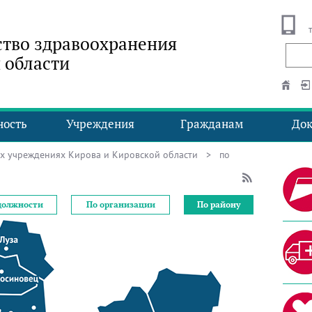
тво здравоохранения
 области
ность
Учреждения
Гражданам
До
ых учреждениях Кирова и Кировской области
> по
должности
По организации
По району