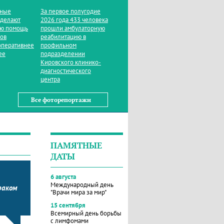
нные
За первое полугодие
 делают
2026 года 433 человека
ую помощь
прошли амбулаторную
тов
реабилитацию в
оперативнее
профильном
ее
подразделении
Кировского клинико-
диагностического
центра
Все фоторепортажи
ПАМЯТНЫЕ
ДАТЫ
6 августа
Международный день
раком
"Врачи мира за мир"
15 сентября
Всемирный день борьбы
с лимфомами