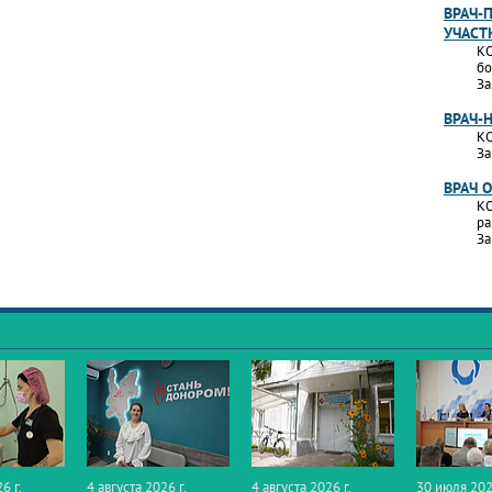
ВРАЧ-
УЧАСТ
КО
бо
За
ВРАЧ-
КО
За
ВРАЧ 
КО
ра
За
6 г.
4 августа 2026 г.
4 августа 2026 г.
30 июля 202