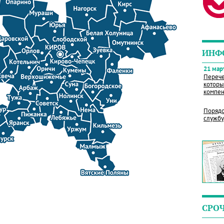
ИНФ
21 март
Перече
которы
компен
Порядо
службу
СРО