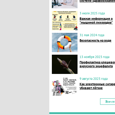
системе здравоохране
3 июля 2025 года
Важная информация о
"мышиной лихорадке"
31 мая 2024 года
Безопасность на воде
13 ноября 2023 года
Профилактика клещево
вирусного энцефалита
9 августа 2023 года
Как электронные сигар
убивают лёгкие
Все с