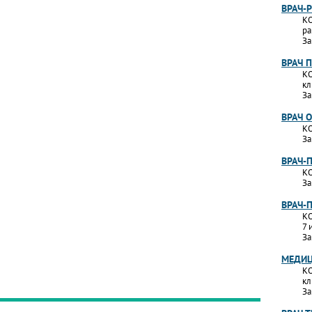
ВРАЧ-
КО
ра
За
ВРАЧ 
КО
кл
За
ВРАЧ 
КО
За
ВРАЧ-
КО
За
ВРАЧ-
КО
7 
За
МЕДИЦ
КО
кл
За