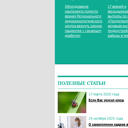
Оборудование
17 врачей и
нацпроекта помогло
фельдшеров
врачам Регионального
выплаты по 
эндокринологического
«Продолжит
центра вернуть зрение
активная жи
пациентке с сахарным
трудоустрой
диабетом
районы в те
ПОЛЕЗНЫЕ СТАТЬИ
17 марта 2026 года
Если Вас укусил клещ
24 октября 2025 года
О закреплении кадров 