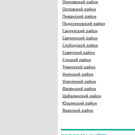
Оричевский район
Орловский район
Пижанский район
Подосиновский район
Санчурский район
Свечинский район
Слободской район
Советский район
Сунский район
Тужинский район
Унинский район
Уржумский район
Фалёнский район
Шабалинский район
Юрьянский район
Яранский район