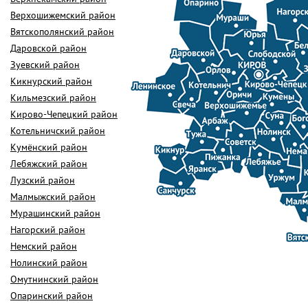
Верхошижемский район
Вятскополянский район
Даровской район
Зуевский район
Кикнурский район
Кильмезский район
Кирово-Чепецкий район
Котельничский район
Кумёнский район
Лебяжский район
Лузский район
Малмыжский район
Мурашинский район
Нагорский район
Немский район
Нолинский район
Омутнинский район
Опаринский район