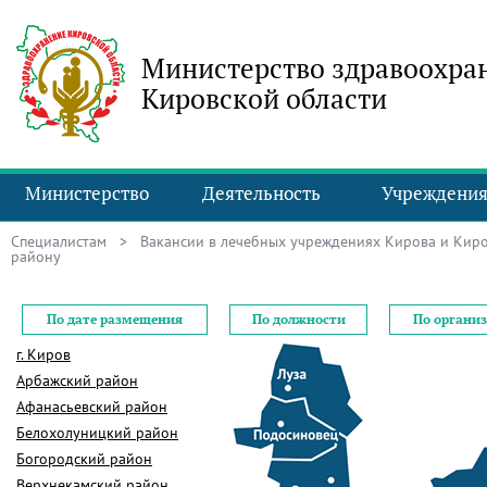
Министерство здравоохра
Кировской области
Министерство
Деятельность
Учреждени
Специалистам
>
Вакансии в лечебных учреждениях Кирова и Киро
району
По дате размещения
По должности
По органи
г. Киров
Арбажский район
Афанасьевский район
Белохолуницкий район
Богородский район
Верхнекамский район