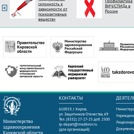
Профилактика
склонность к
ВИЧ/СПИДа в
зависимости от
России
психоактивных
веществ»
КОНТАКТЫ
ДЕЯТЕЛ
610019, г. Киров,
Министерс
ул. Защитников Отечества, 69
Учрежден
Тел. (8332) 27-27-25 доб. 2500
Министерство
Лицензир
ip-depart@medkirov.ru
здравоохранения
Документ
(для организаций)
Кировской области