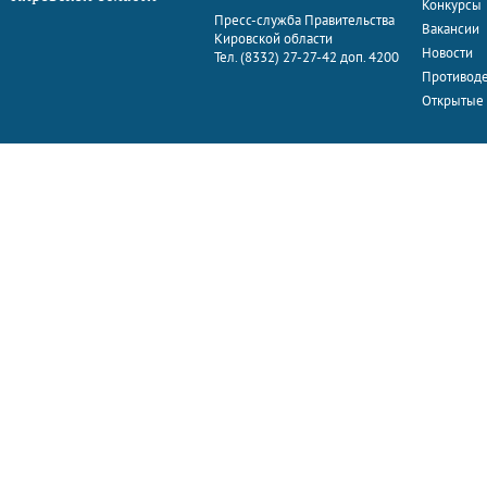
Конкурсы
Пресс-служба Правительства
Вакансии
Кировской области
Новости
Тел. (8332) 27-27-42 доп. 4200
Противоде
Открытые