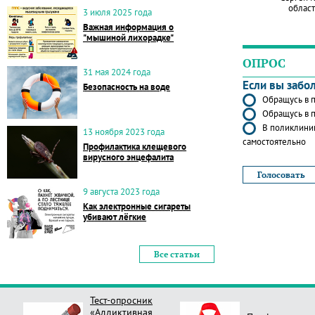
област
3 июля 2025 года
Важная информация о
"мышиной лихорадке"
ОПРОС
31 мая 2024 года
Если вы забо
Безопасность на воде
Обращусь в п
Обращусь в п
В поликлиник
13 ноября 2023 года
самостоятельно
Профилактика клещевого
вирусного энцефалита
9 августа 2023 года
Как электронные сигареты
убивают лёгкие
Все статьи
Тест-опросник
«Аддиктивная