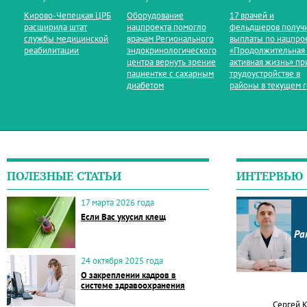
Кирово‑Чепецкая ЦРБ
Оборудование
17 врачей и
расширила штат
нацпроекта помогло
фельдшеров получ
службы медицинской
врачам Регионального
выплаты по нацпро
реабилитации
эндокринологического
«Продолжительная
центра вернуть зрение
активная жизнь» пр
пациентке с сахарным
трудоустройстве в
диабетом
районы в текущем 
ПОЛЕЗНЫЕ СТАТЬИ
ИНТЕРВЬЮ
17 марта 2026 года
Если Вас укусил клещ
Ра
24 октября 2025 года
О закреплении кадров в
системе здравоохранения
Сергей 