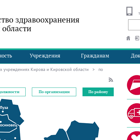
тво здравоохранения
 области
ность
Учреждения
Гражданам
До
ых учреждениях Кирова и Кировской области
> по
должности
По организации
По району