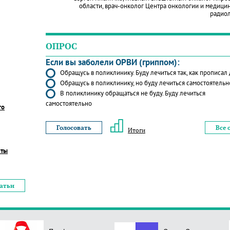
области, врач-онколог Центра онкологии и медици
радио
ОПРОС
Если вы заболели ОРВИ (гриппом):
Обращусь в поликлинику. Буду лечиться так, как прописал
Обращусь в поликлинику, но буду лечиться самостоятельн
В поликлинику обращаться не буду. Буду лечиться
самостоятельно
го
Все 
Итоги
еты
татьи