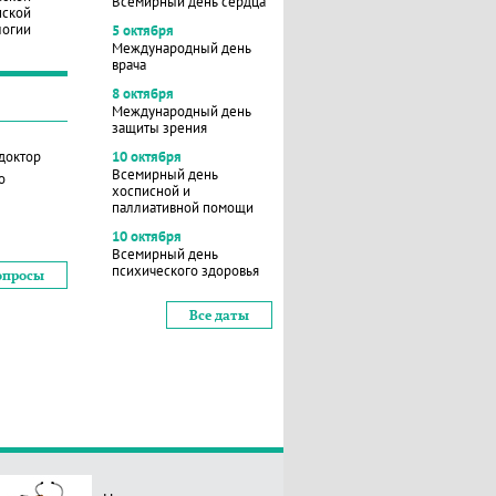
Всемирный день сердца
нской
логии
5 октября
Международный день
врача
8 октября
Международный день
защиты зрения
 доктор
10 октября
Всемирный день
о
хосписной и
паллиативной помощи
10 октября
Всемирный день
психического здоровья
опросы
Все даты