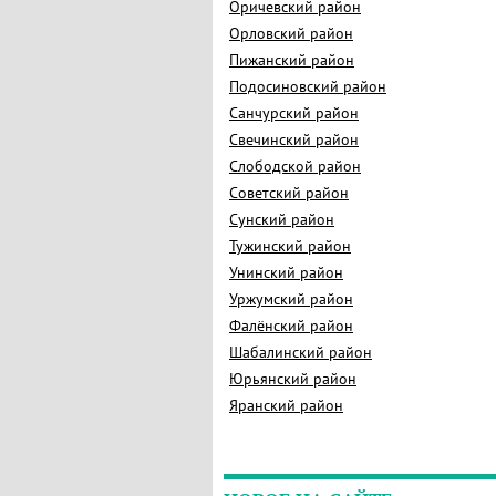
Оричевский район
Орловский район
Пижанский район
Подосиновский район
Санчурский район
Свечинский район
Слободской район
Советский район
Сунский район
Тужинский район
Унинский район
Уржумский район
Фалёнский район
Шабалинский район
Юрьянский район
Яранский район