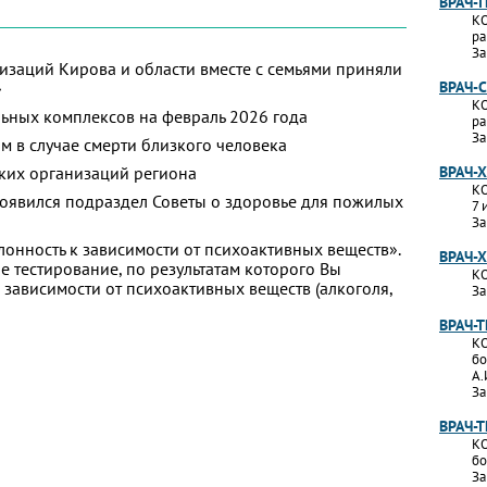
ВРАЧ-
КО
ра
За
изаций Кирова и области вместе с семьями приняли
»
ВРАЧ-
КО
ьных комплексов на февраль 2026 года
ра
За
м в случае смерти близкого человека
ких организаций региона
ВРАЧ-
КО
появился подраздел Советы о здоровье для пожилых
7 
За
лонность к зависимости от психоактивных веществ».
ВРАЧ-
 тестирование, по результатам которого Вы
КО
 к зависимости от психоактивных веществ (алкоголя,
За
ВРАЧ-
КО
бо
А.
За
ВРАЧ-
КО
бо
За