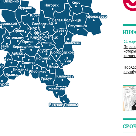
ИНФ
21 март
Перече
которы
компен
Порядо
службу
СРО