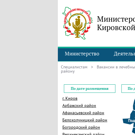
Министерс
Кировской
Министерство
Деятель
Специалистам
>
Вакансии в лечебн
району
По дате размещения
По 
г. Киров
Арбажский район
Афанасьевский район
Белохолуницкий район
Богородский район
Верхнекамский район