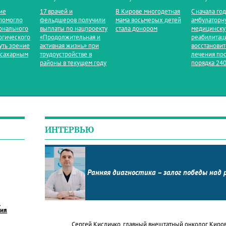
ие
17 врачей и
В Кирове многодетная
С начала го
помогло
фельдшеров получили
мама восьмерых детей
амбулаторн
онального
выплаты по нацпроекту
стала донором
медицинск
огического
«Продолжительная и
реабилитац
уть зрение
активная жизнь» при
восстанови
 сахарным
трудоустройстве в
лечения пр
районы в текущем году
порядка 240
ИНТЕРВЬЮ
Ранняя диагностика – залог победы над 
в
ния
Сергей Кисличко, главный внештатный онколог Киро