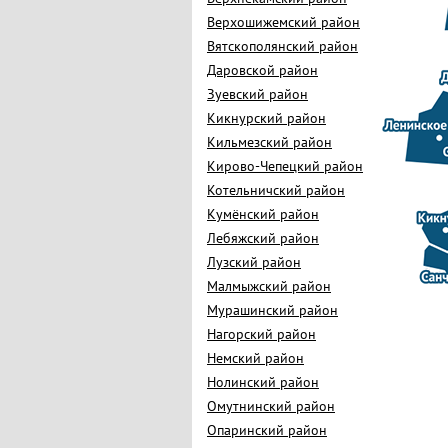
Верхошижемский район
Вятскополянский район
Даровской район
Зуевский район
Кикнурский район
Кильмезский район
Кирово-Чепецкий район
Котельничский район
Кумёнский район
Лебяжский район
Лузский район
Малмыжский район
Мурашинский район
Нагорский район
Немский район
Нолинский район
Омутнинский район
Опаринский район