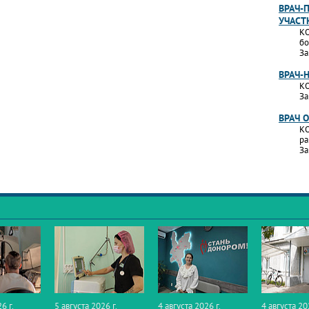
ВРАЧ-
УЧАСТ
КО
бо
За
ВРАЧ-
КО
За
ВРАЧ 
КО
ра
За
6 г.
5 августа 2026 г.
4 августа 2026 г.
4 августа 20