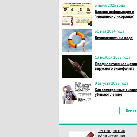
3 июля 2025 года
Важная информация о
"мышиной лихорадке"
31 мая 2024 года
Безопасность на воде
13 ноября 2023 года
Профилактика клещево
вирусного энцефалита
9 августа 2023 года
Как электронные сигар
убивают лёгкие
Все с
Тест-опросник
«Аддиктивная