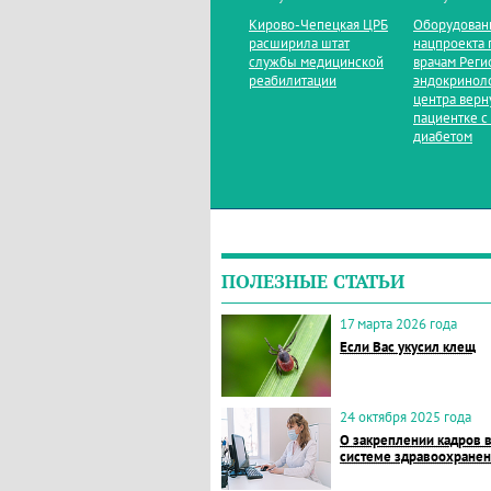
Кирово‑Чепецкая ЦРБ
Оборудован
расширила штат
нацпроекта 
службы медицинской
врачам Реги
реабилитации
эндокринол
центра верн
пациентке с
диабетом
ПОЛЕЗНЫЕ СТАТЬИ
17 марта 2026 года
Если Вас укусил клещ
24 октября 2025 года
О закреплении кадров 
системе здравоохране