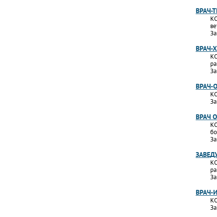
ВРАЧ-
КО
ве
За
ВРАЧ-
КО
ра
За
ВРАЧ-
КО
За
ВРАЧ 
КО
бо
За
ЗАВЕД
КО
ра
За
ВРАЧ-
КО
За