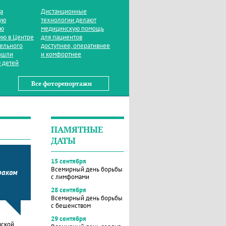
да
Дистанционные
ую
технологии делают
ую
медицинскую помощь
ию в Центре
для пациентов
тельного
доступнее, оперативнее
ошли
и комфортнее
 детей
Все фоторепортажи
ПАМЯТНЫЕ
ДАТЫ
15 сентября
Всемирный день борьбы
раком
с лимфомами
28 сентября
Всемирный день борьбы
с бешенством
29 сентября
вской