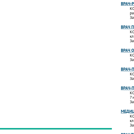
ВРАЧ-
КО
ра
За
ВРАЧ 
КО
кл
За
ВРАЧ 
КО
За
ВРАЧ-
КО
За
ВРАЧ-
КО
7 
За
МЕДИЦ
КО
кл
За