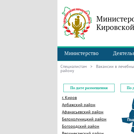
Министерс
Кировской
Министерство
Деятель
Специалистам
>
Вакансии в лечебн
району
По дате размещения
По 
г. Киров
Арбажский район
Афанасьевский район
Белохолуницкий район
Богородский район
Верхнекамский район