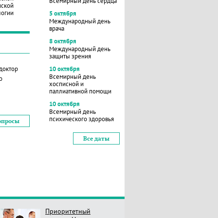
Всемирный день сердца
нской
логии
5 октября
Международный день
врача
8 октября
Международный день
защиты зрения
 доктор
10 октября
Всемирный день
о
хосписной и
паллиативной помощи
10 октября
Всемирный день
психического здоровья
опросы
Все даты
Приоритетный