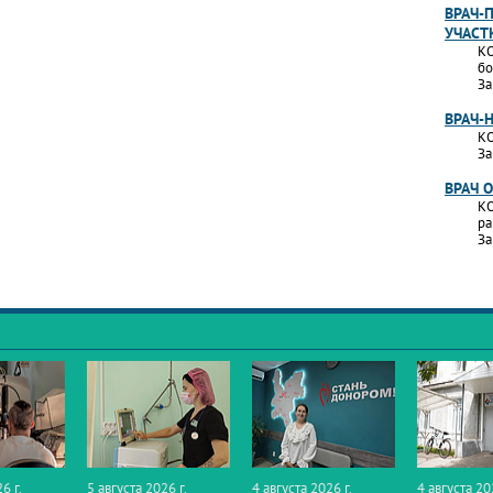
ВРАЧ-
УЧАСТ
КО
бо
За
ВРАЧ-
КО
За
ВРАЧ 
КО
ра
За
6 г.
5 августа 2026 г.
4 августа 2026 г.
4 августа 20