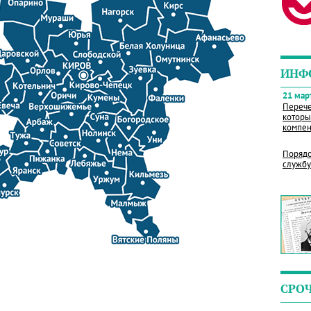
ИНФ
21 март
Перече
которы
компен
Порядо
службу
СРО