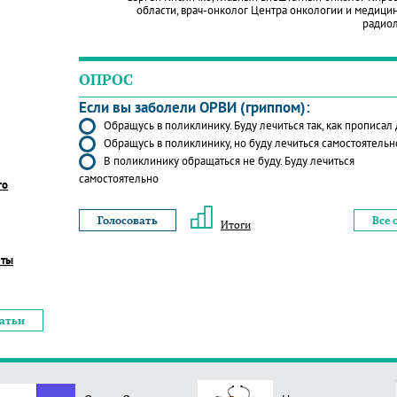
области, врач-онколог Центра онкологии и медици
радио
ОПРОС
Если вы заболели ОРВИ (гриппом):
Обращусь в поликлинику. Буду лечиться так, как прописал
Обращусь в поликлинику, но буду лечиться самостоятельн
В поликлинику обращаться не буду. Буду лечиться
самостоятельно
го
Все 
Итоги
еты
татьи