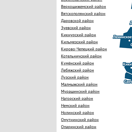
Верхошижемский район
Вятскополянский район
Даровской район
Зуевский район
Кикнурский район
Кильмезский район
Кирово-Чепецкий район
Котельничский район
Кумёнский район
Лебяжский район
Лузский район
Малмыжский район
Мурашинский район
Нагорский район
Немский район
Нолинский район
Омутнинский район
Опаринский район