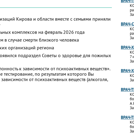
ВРАЧ-
КО
ра
За
изаций Кирова и области вместе с семьями приняли
»
ВРАЧ-
КО
ьных комплексов на февраль 2026 года
ра
За
м в случае смерти близкого человека
ких организаций региона
ВРАЧ-
КО
появился подраздел Советы о здоровье для пожилых
7 
За
лонность к зависимости от психоактивных веществ».
ВРАЧ-
 тестирование, по результатам которого Вы
КО
 к зависимости от психоактивных веществ (алкоголя,
За
ВРАЧ-
КО
бо
А.
За
ВРАЧ-
КО
бо
За