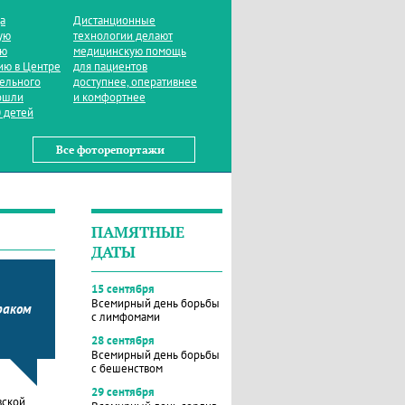
да
Дистанционные
ую
технологии делают
ую
медицинскую помощь
ию в Центре
для пациентов
тельного
доступнее, оперативнее
ошли
и комфортнее
 детей
Все фоторепортажи
ПАМЯТНЫЕ
ДАТЫ
15 сентября
Всемирный день борьбы
раком
с лимфомами
28 сентября
Всемирный день борьбы
с бешенством
29 сентября
вской