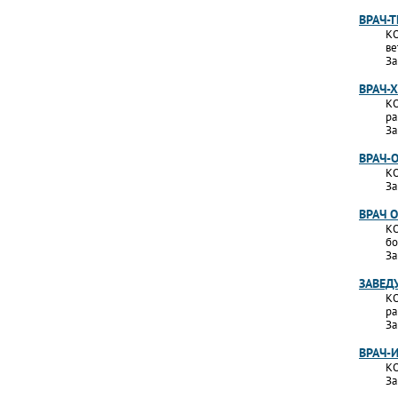
ВРАЧ-
КО
ве
За
ВРАЧ-
КО
ра
За
ВРАЧ-
КО
За
ВРАЧ 
КО
бо
За
ЗАВЕД
КО
ра
За
ВРАЧ-
КО
За