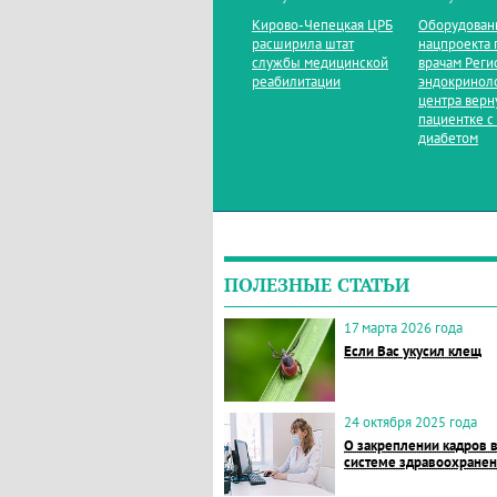
Кирово‑Чепецкая ЦРБ
Оборудован
расширила штат
нацпроекта 
службы медицинской
врачам Реги
реабилитации
эндокринол
центра верн
пациентке с
диабетом
ПОЛЕЗНЫЕ СТАТЬИ
17 марта 2026 года
Если Вас укусил клещ
24 октября 2025 года
О закреплении кадров 
системе здравоохране