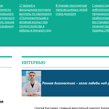
ие
17 врачей и
В Кирове многодетная
С начала го
помогло
фельдшеров получили
мама восьмерых детей
амбулаторн
онального
выплаты по нацпроекту
стала донором
медицинск
огического
«Продолжительная и
реабилитац
уть зрение
активная жизнь» при
восстанови
 сахарным
трудоустройстве в
лечения пр
районы в текущем году
порядка 240
ИНТЕРВЬЮ
Ранняя диагностика – залог победы над 
в
ния
Сергей Кисличко, главный внештатный онколог Киро