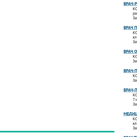
ВРАЧ-
КО
ра
За
ВРАЧ 
КО
кл
За
ВРАЧ 
КО
За
ВРАЧ-
КО
За
ВРАЧ-
КО
7 
За
МЕДИЦ
КО
кл
За