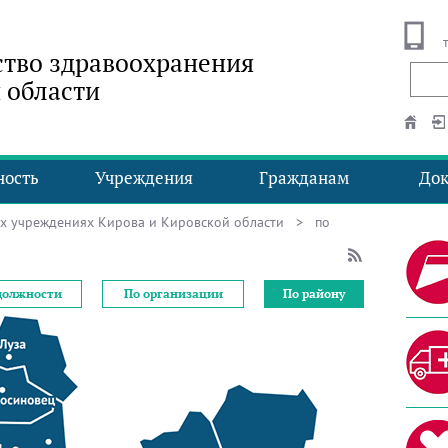
тво здравоохранения
 области
ность
Учреждения
Гражданам
До
ых учреждениях Кирова и Кировской области
> по
должности
По организации
По району