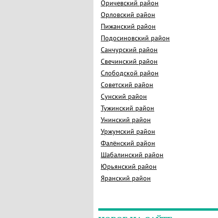
Оричевский район
Орловский район
Пижанский район
Подосиновский район
Санчурский район
Свечинский район
Слободской район
Советский район
Сунский район
Тужинский район
Унинский район
Уржумский район
Фалёнский район
Шабалинский район
Юрьянский район
Яранский район