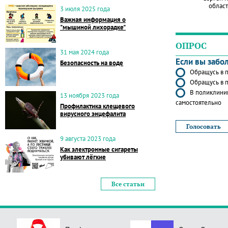
област
3 июля 2025 года
Важная информация о
"мышиной лихорадке"
ОПРОС
31 мая 2024 года
Если вы забо
Безопасность на воде
Обращусь в п
Обращусь в п
В поликлиник
13 ноября 2023 года
самостоятельно
Профилактика клещевого
вирусного энцефалита
9 августа 2023 года
Как электронные сигареты
убивают лёгкие
Все статьи