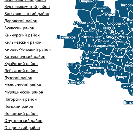
Верхошижемский район
Вятскополянский район
Даровской район
Зуевский район
Кикнурский район
Кильмезский район
Кирово-Чепецкий район
Котельничский район
Кумёнский район
Лебяжский район
Лузский район
Малмыжский район
Мурашинский район
Нагорский район
Немский район
Нолинский район
Омутнинский район
Опаринский район