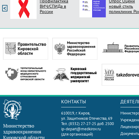
Профилактика
Опрос Оцени
ВИЧ/СПИДа в
новый стиль
России
поликлиник Ро
КОНТАКТЫ
ДЕЯТЕЛ
610019, г. Киров,
Министерс
ул. Защитников Отечества, 69
Учрежден
Тел. (8332) 27-27-25 доб. 2500
Министерство
Лицензир
ip-depart@medkirov.ru
здравоохранения
Документ
(для организаций)
Кировской области