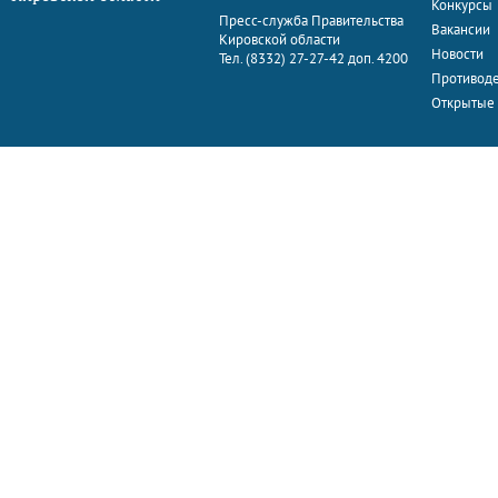
Конкурсы
Пресс-служба Правительства
Вакансии
Кировской области
Новости
Тел. (8332) 27-27-42 доп. 4200
Противоде
Открытые