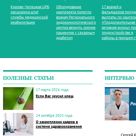
Кирово‑Чепецкая ЦРБ
Оборудование
17 врачей и
расширила штат
нацпроекта помогло
фельдшеров получ
службы медицинской
врачам Регионального
выплаты по нацпро
реабилитации
эндокринологического
«Продолжительная
центра вернуть зрение
активная жизнь» пр
пациентке с сахарным
трудоустройстве в
диабетом
районы в текущем 
ПОЛЕЗНЫЕ СТАТЬИ
ИНТЕРВЬЮ
17 марта 2026 года
Если Вас укусил клещ
Ра
24 октября 2025 года
О закреплении кадров в
системе здравоохранения
Сергей 