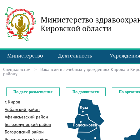
Министерство здравоохра
Кировской области
Министерство
Деятельность
Учреждени
Специалистам
>
Вакансии в лечебных учреждениях Кирова и Киро
району
По дате размещения
По должности
По органи
г. Киров
Арбажский район
Афанасьевский район
Белохолуницкий район
Богородский район
Верхнекамский район