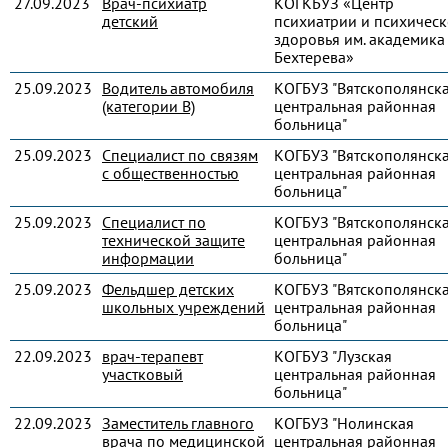
27.09.2023
Врач-психиатр
КОГКБУЗ «Центр
детский
психиатрии и психическ
здоровья им. академика 
Бехтерева»
25.09.2023
Водитель автомобиля
КОГБУЗ "Вятскополянск
(категории В)
центральная районная
больница"
25.09.2023
Специалист по связям
КОГБУЗ "Вятскополянск
с общественностью
центральная районная
больница"
25.09.2023
Специалист по
КОГБУЗ "Вятскополянск
технической защите
центральная районная
информации
больница"
25.09.2023
Фельдшер детских
КОГБУЗ "Вятскополянск
школьных учреждений
центральная районная
больница"
22.09.2023
врач-терапевт
КОГБУЗ "Лузская
участковый
центральная районная
больница"
22.09.2023
Заместитель главного
КОГБУЗ "Нолинская
врача по медицинской
центральная районная