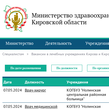
Министерство здравоохра
Кировской области
Министерство
Деятельность
Учреждени
Специалистам
> Вакансии в лечебных учреждениях Кирова и Киро
По дате размещения
По должности
По органи
Дата
Должность
Учреждение
07.05.2024
Врач-хирург
КОГБУЗ "Нолинская
центральная районная
больница"
07.05.2024
Врач медицинской
КОГБУЗ "Нолинская